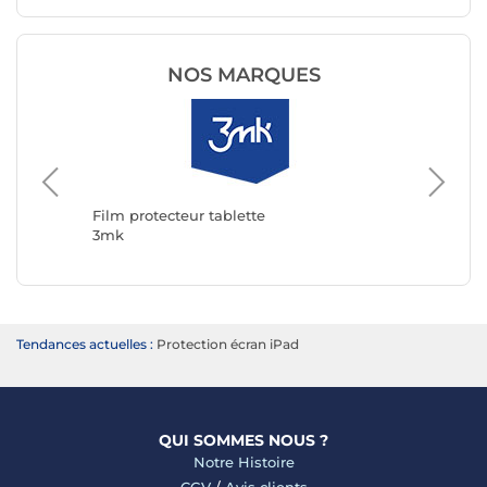
NOS MARQUES
Film pro
Avizar
Film protecteur tablette
3mk
Tendances actuelles :
Protection écran iPad
QUI SOMMES NOUS ?
Notre Histoire