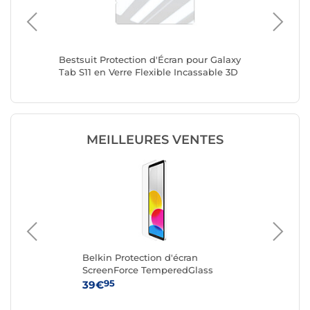
laxy
Bestsuit Protection d'Écran pour Galaxy
Avizar P
Tab S11 en Verre Flexible Incassable 3D
Pad 8 / 
Antichoc Transparent
MEILLEURES VENTES
Belkin Protection d'écran
Ak
''
ScreenForce TemperedGlass
iPa
3
pour iPad 10th Gen
95
39€
19