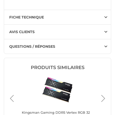
FICHE TECHNIQUE
AVIS CLIENTS
QUESTIONS / RÉPONSES
PRODUITS SIMILAIRES
 16 Go)
Kingsman Gaming DDR5 Vertex RGB 32
G.Skill 