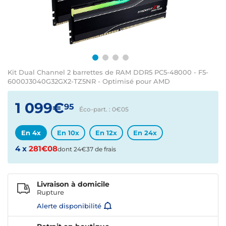
Kit Dual Channel 2 barrettes de RAM DDR5 PC5-48000 - F5-
6000J3040G32GX2-TZ5NR - Optimisé pour AMD
1 099€
95
Éco-part. : 0€
05
En 4x
En 10x
En 12x
En 24x
4 x
281€08
dont 24€37 de frais
Livraison à domicile
Rupture
Alerte disponibilité