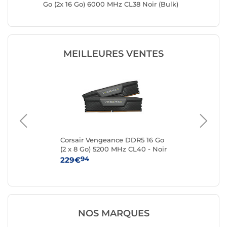
Go (2x 16 Go) 6000 MHz CL38 Noir (Bulk)
DDR5 60
MEILLEURES VENTES
2x
Corsair Vengeance DDR5 16 Go
Kin
(2 x 8 Go) 5200 MHz CL40 - Noir
8 
94
229€
25
NOS MARQUES