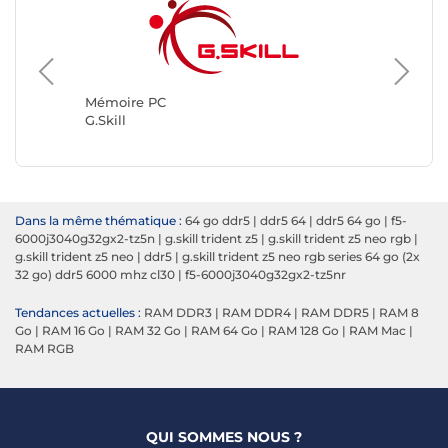
Mémoir
Kingsto
Mémoire PC
G.Skill
Dans la même thématique :
64 go ddr5
|
ddr5 64
|
ddr5 64 go
|
f5-
6000j3040g32gx2-tz5n
|
g.skill trident z5
|
g.skill trident z5 neo rgb
|
g.skill trident z5 neo
|
ddr5
|
g.skill trident z5 neo rgb series 64 go (2x
32 go) ddr5 6000 mhz cl30
|
f5-6000j3040g32gx2-tz5nr
Tendances actuelles :
RAM DDR3
|
RAM DDR4
|
RAM DDR5
|
RAM 8
Go
|
RAM 16 Go
|
RAM 32 Go
|
RAM 64 Go
|
RAM 128 Go
|
RAM Mac
|
RAM RGB
QUI SOMMES NOUS ?