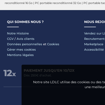
reconditionné 16 Go
|
PC portable reconditionné 32 Go
|
PC portable tac
QUI SOMMES NOUS ?
NOUS REJO
Notre Histoire
Vendez sur 
CGV
/
Avis clients
Recrutement
Données personnelles
et
Cookies
Marketplace
Gérer mes cookies
Accessibilité
Mentions légales
PAIEMENT JUSQU'EN 10/12X
Dès 250€ d'achat.
Notre site LDLC utilise des cookies ou des t
une meilleure