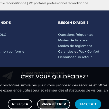
tile reconditionné
|
PC portable professionnel reconditionné
INDRE
BESOIN D'AIDE ?
LDLC
Questions fréquentes
Modes de livraison
Modes de règlement
 : non conforme
Garanties
et
Pack Confort
Demander un retour
LIVRAISON DOM-TOM
C'EST VOUS QUI DÉCIDEZ !
Nous livrons dans les DOM-TOM en HT !
echnologies similaires pour vous proposer des services et offres 
 expérience utilisateur et réaliser des statistiques de visites.
En 
REFUSER
PARAMÉTRER
J'ACCEPTE