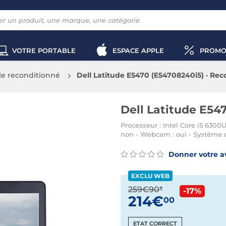
VOTRE PORTABLE
ESPACE APPLE
PROMO
le reconditionné
Dell Latitude E5470 (E54708240i5) · Re
Dell Latitude E54
Processeur : Intel Core i5 6300U 
non - Webcam : oui - Système 
Donner votre a
EXCLU WEB
259€90*
-17%
214€
00
ETAT CORRECT