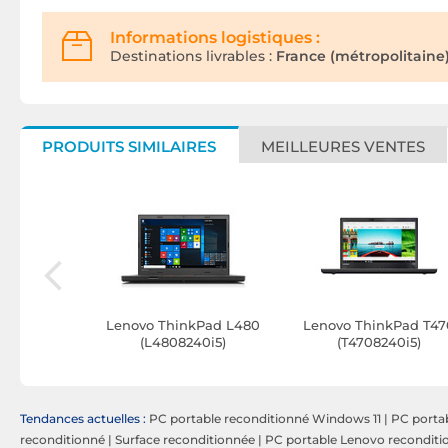
Informations logistiques :
Destinations livrables :
France (métropolitaine)
PRODUITS SIMILAIRES
MEILLEURES VENTES
kPad T470
Lenovo ThinkPad L480
Lenovo ThinkPad T47
80i5)
(L4808240i5)
(T4708240i5)
Tendances actuelles :
PC portable reconditionné Windows 11
|
PC portab
reconditionné
|
Surface reconditionnée
|
PC portable Lenovo reconditi