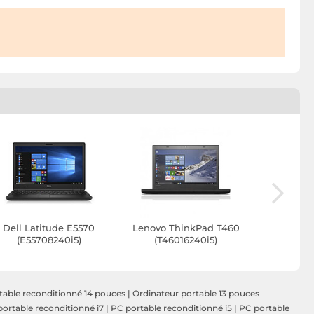
Dell Latitude E5570
Lenovo ThinkPad T460
Lenovo T
(E55708240i5)
(T46016240i5)
(T46
table reconditionné 14 pouces
|
Ordinateur portable 13 pouces
ortable reconditionné i7
|
PC portable reconditionné i5
|
PC portable