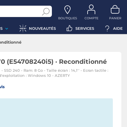
BOUTIQUES
COMPTE
PANIER
S
NOUVEAUTÉS
SERVICES
AIDE
conditionné
70 (E54708240i5) · Reconditionné
- SSD 240 - Ram: 8 Go - Taille écran : 14,1'' - Ecran tactile :
d'exploitation : Windows 10 - AZERTY
vis