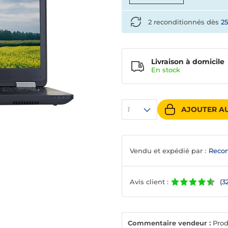
2 reconditionnés dès
2
Livraison à domicile
En
stock
AJOUTER AU
1
Vendu et expédié par :
Recon
Avis client :
(3
Commentaire vendeur :
Prod