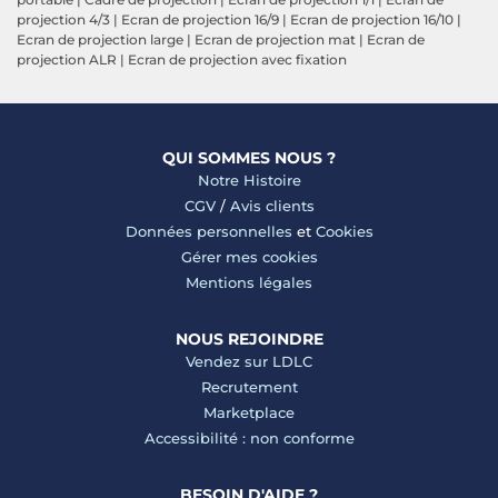
projection 4/3
|
Ecran de projection 16/9
|
Ecran de projection 16/10
|
Ecran de projection large
|
Ecran de projection mat
|
Ecran de
projection ALR
|
Ecran de projection avec fixation
QUI SOMMES NOUS ?
Notre Histoire
CGV
/
Avis clients
Données personnelles
et
Cookies
Gérer mes cookies
Mentions légales
NOUS REJOINDRE
Vendez sur LDLC
Recrutement
Marketplace
Accessibilité : non conforme
BESOIN D'AIDE ?