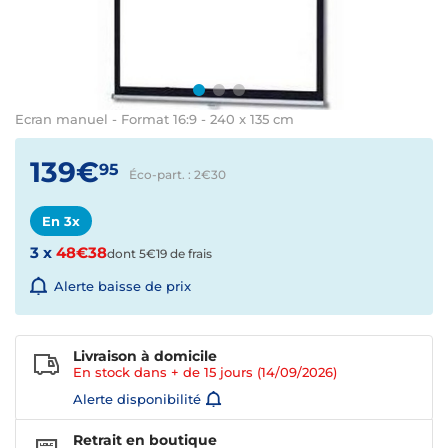
Ecran manuel - Format 16:9 - 240 x 135 cm
139€
95
Éco-part. : 2€
30
En 3x
3 x
48€38
dont 5€19 de frais
Alerte baisse de prix
Livraison à domicile
En stock dans + de
15 jours
(14/09/2026)
Alerte disponibilité
Retrait en boutique