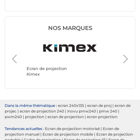
NOS MARQUES
Ecran de
Oray
Ecran de projection
Kimex
Dans la même thématique :
ecran 240x135
|
ecran de proj
|
ecran de
projec
|
ecran de projection 240
|
inovu pmw240
|
pmw 240
|
pwm240
|
projection
|
ecran de projection
|
ecran projection
Tendances actuelles :
Ecran de projection motorisé
|
Ecran de
projection manuel
|
Ecran de projection mobile
|
Ecran de projection
portable
|
Cadre de projection
|
Ecran de projection 1/1
|
Ecran de