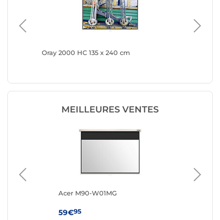
m
Oray 2000 HC 135 x 240 cm
KIMEX 0
MEILLEURES VENTES
0 x
Acer M90-W01MG
Ac
95
59€
77