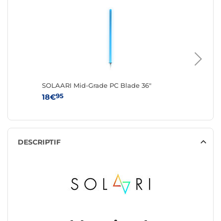
SOLAARI Mid-Grade PC Blade 36"
SOLAARI
95
95
18€
16€
DESCRIPTIF