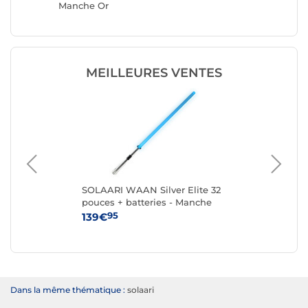
Manche Or
Manche
MEILLEURES VENTES
te
SOLAARI WAAN Silver Elite 32
SO
pouces + batteries - Manche
po
Argent
95
139€
79
Dans la même thématique :
solaari