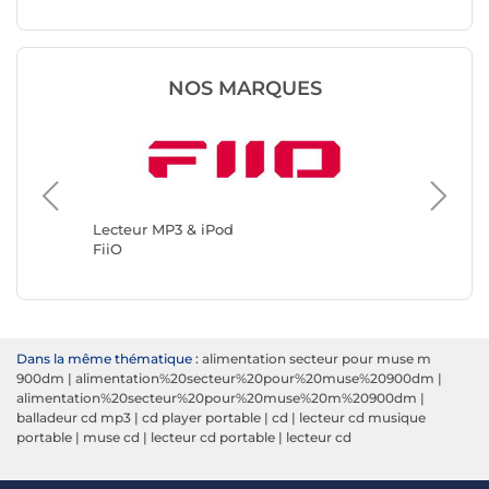
NOS MARQUES
Lecteur MP3 & iPod
Lecteur
FiiO
Muse
Dans la même thématique :
alimentation secteur pour muse m
900dm
|
alimentation%20secteur%20pour%20muse%20900dm
|
alimentation%20secteur%20pour%20muse%20m%20900dm
|
balladeur cd mp3
|
cd player portable
|
cd
|
lecteur cd musique
portable
|
muse cd
|
lecteur cd portable
|
lecteur cd