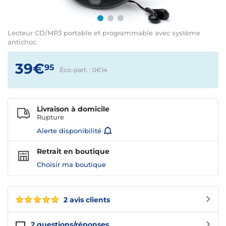
Lecteur CD/MP3 portable et programmable avec système
antichoc
39€
95
Éco-part. : 0€
14
Livraison à domicile
Rupture
Alerte disponibilité
Retrait en boutique
Choisir ma boutique
2 avis clients
2
questions/réponses