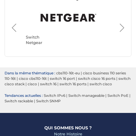
Switch
TP-LINK
Switch
Netgear
Dans la même thématique :
cbs110-16t-eu
|
cisco business 110 series
110-16t
|
cisco cbs110-16t
|
switch 16 port
|
switch cisco 16 ports
|
switch
cisco stack
|
cisco
|
switch 16
|
switch 16 ports
|
switch cisco
Tendances actuelles :
Switch IPv6
|
Switch manageable
|
Switch PoE
|
Switch rackable
|
Switch SNMP
QUI SOMMES NOUS ?
Notre Histoire