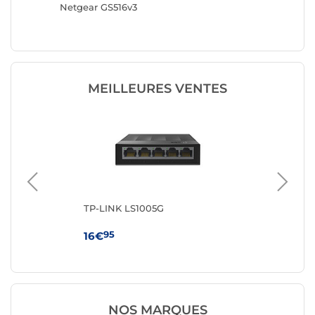
Netgear GS516v3
TP-LINK
MEILLEURES VENTES
TP-LINK LS1005G
TP
95
16€
59
NOS MARQUES