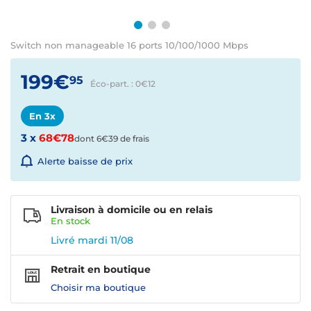
Switch non manageable 16 ports 10/100/1000 Mbps
199€
95
Éco-part. : 0€
12
En 3x
3 x
68€78
dont 6€39 de frais
Alerte baisse de prix
Livraison à domicile ou en relais
En
stock
Livré mardi 11/08
Retrait en boutique
Choisir ma boutique