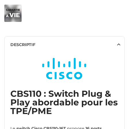
DESCRIPTIF
CBS110 : Switch Plug &
Play abordable pour les
TPE/PME
Le
switch Cisco CBS110-16T
propose
16 ports