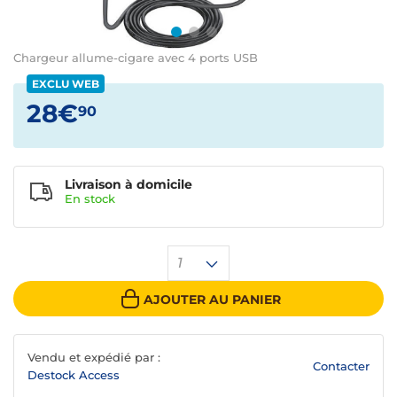
Chargeur allume-cigare avec 4 ports USB
EXCLU WEB
28€
90
Livraison à domicile
En
stock
1
AJOUTER AU PANIER
Vendu et expédié par :
Contacter
Destock Access