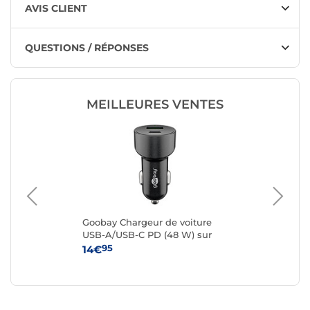
AVIS CLIENT
QUESTIONS / RÉPONSES
MEILLEURES VENTES
Goobay Chargeur de voiture
Be
r
USB-A/USB-C PD (48 W) sur
po
prise allume-cigare (Noir)
voi
95
14€
39