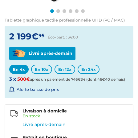
Tablette graphique tactile professionnelle UHD (PC / MAC)
2 199€
95
Éco-part. : 3€
00
Livré après-demain
En 4x
En 10x
En 12x
En 24x
3 x
500€
après un paiement de
746€34
(dont 46€40 de frais)
Alerte baisse de prix
Livraison à domicile
En
stock
Livré après-demain
Retrait en boutique