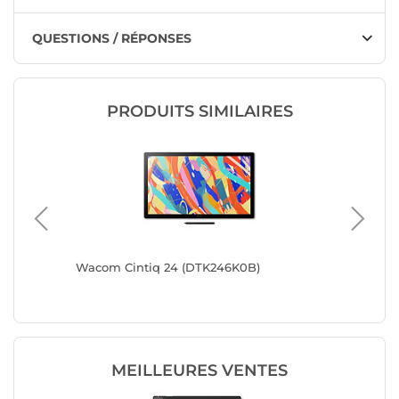
QUESTIONS / RÉPONSES
PRODUITS SIMILAIRES
Wacom Cintiq 24 (DTK246K0B)
Wacom C
MEILLEURES VENTES