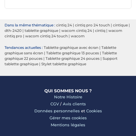
Dans la même thématique :
cintiq 24
|
cintiq pro 24 touch
|
cintique
|
dth-2420
|
tablette graphique
|
wacom cintiq 24
|
cintiq
|
wacom
cintiq pro
|
wacom cintiq 24 touch
|
wacom
Tendances actuelles :
Tablette graphique avec écran
|
Tablette
graphique sans écran
|
Tablette graphique 13 pouces
|
Tablette
graphique 22 pouces
|
Tablette graphique 24 pouces
|
Support
tablette graphique
|
Stylet tablette graphique
QUI SOMMES NOUS ?
Notre Histoire
CGV
/
Avis clients
Données personnelles
et
Cookies
Gérer mes cookies
Mentions légales