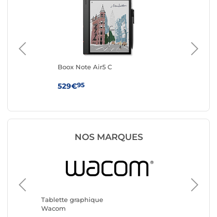
Boox Note Air5 C
Wa
95
529€
79
NOS MARQUES
Tablett
Boox
Tablette graphique
Wacom