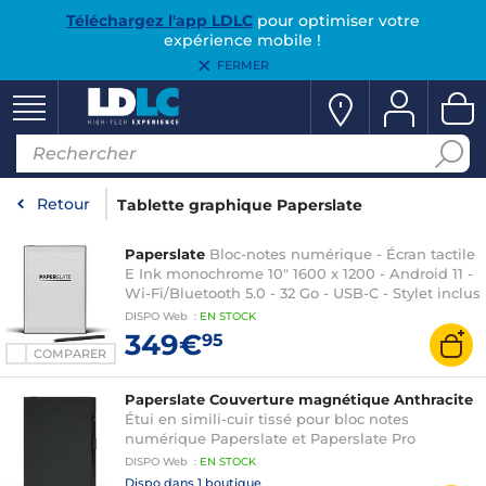
Téléchargez l'app LDLC
pour optimiser votre
expérience mobile !
FERMER
Retour
Tablette graphique Paperslate
Paperslate
Bloc-notes numérique - Écran tactile
E Ink monochrome 10" 1600 x 1200 - Android 11 -
Wi-Fi/Bluetooth 5.0 - 32 Go - USB-C - Stylet inclus
DISPO
Web
:
EN
STOCK
349€
95
COMPARER
Paperslate Couverture magnétique Anthracite
Étui en simili-cuir tissé pour bloc notes
numérique Paperslate et Paperslate Pro
DISPO
Web
:
EN
STOCK
Dispo dans
1 boutique