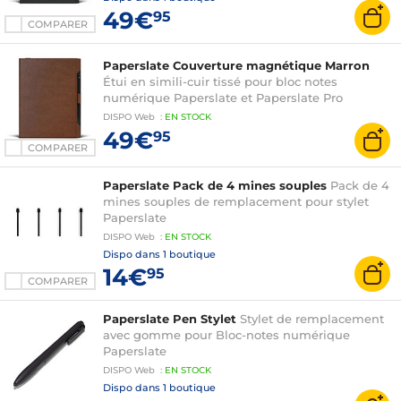
49€
95
COMPARER
Paperslate Couverture magnétique Marron
Étui en simili-cuir tissé pour bloc notes
numérique Paperslate et Paperslate Pro
DISPO
Web
:
EN
STOCK
49€
95
COMPARER
Paperslate Pack de 4 mines souples
Pack de 4
mines souples de remplacement pour stylet
Paperslate
DISPO
Web
:
EN
STOCK
Dispo dans
1 boutique
14€
95
COMPARER
Paperslate Pen Stylet
Stylet de remplacement
avec gomme pour Bloc-notes numérique
Paperslate
DISPO
Web
:
EN
STOCK
Dispo dans
1 boutique