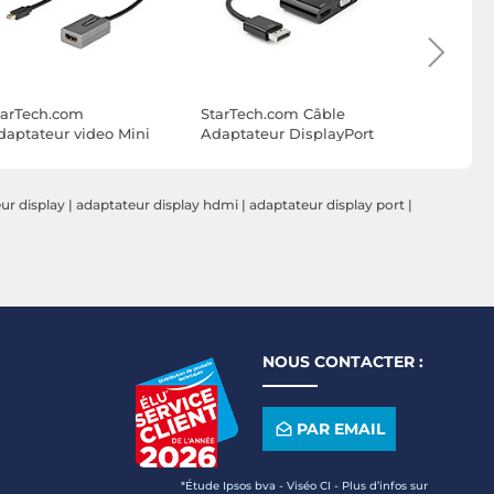
tarTech.com
StarTech.com Câble
StarTech.
daptateur video Mini
Adaptateur DisplayPort
Adaptateu
isplayPort vers HDMI
vers HDMI / VGA
vers VGA 
Multiport
ur display
|
adaptateur display hdmi
|
adaptateur display port
|
NOUS CONTACTER :
PAR EMAIL
*Étude Ipsos bva - Viséo CI - Plus d’infos sur