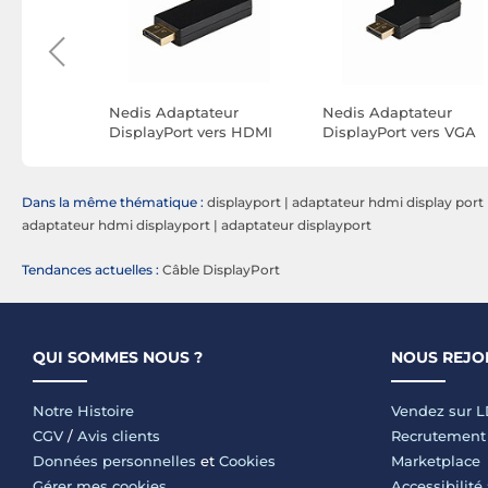
Nedis Adaptateur
Nedis Adaptateur
deo
DisplayPort vers HDMI
DisplayPort vers VGA
ers HDMI
Dans la même thématique :
displayport
|
adaptateur hdmi display port
adaptateur hdmi displayport
|
adaptateur displayport
Tendances actuelles :
Câble DisplayPort
QUI SOMMES NOUS ?
NOUS REJO
Notre Histoire
Vendez sur 
CGV
/
Avis clients
Recrutement
Données personnelles
et
Cookies
Marketplace
Gérer mes cookies
Accessibilité