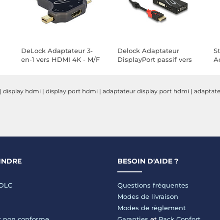
DeLock Adaptateur 3-
Delock Adaptateur
S
en-1 vers HDMI 4K - M/F
DisplayPort passif vers
A
VGA/HDMI/DVI
D
compatible 4K
|
display hdmi
|
display port hdmi
|
adaptateur display port hdmi
|
adaptate
INDRE
BESOIN D'AIDE ?
LDLC
Questions fréquentes
Modes de livraison
Modes de règlement
 : non conforme
Garanties
et
Pack Confort