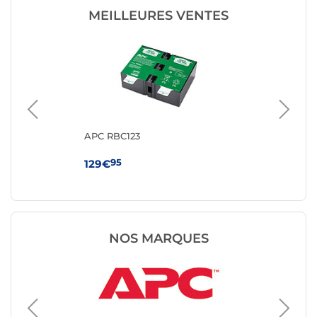
MEILLEURES VENTES
APC RBC123
AP
95
129€
89
NOS MARQUES
Batteri