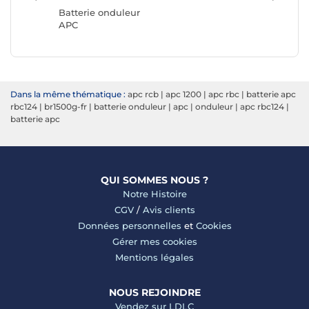
Eaton
Batterie onduleur
APC
Dans la même thématique :
apc rcb
|
apc 1200
|
apc rbc
|
batterie apc
rbc124
|
br1500g-fr
|
batterie onduleur
|
apc
|
onduleur
|
apc rbc124
|
batterie apc
QUI SOMMES NOUS ?
Notre Histoire
CGV
/
Avis clients
Données personnelles
et
Cookies
Gérer mes cookies
Mentions légales
NOUS REJOINDRE
Vendez sur LDLC