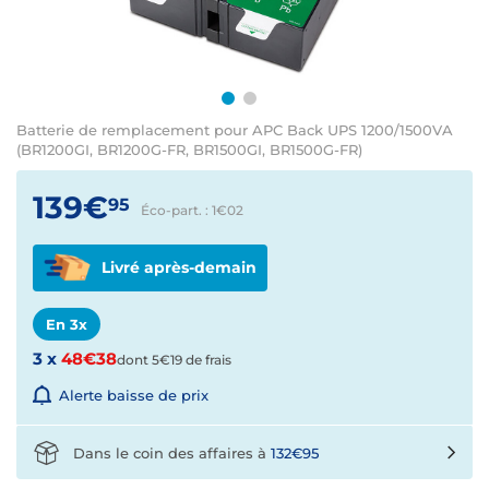
Batterie de remplacement pour APC Back UPS 1200/1500VA
(BR1200GI, BR1200G-FR, BR1500GI, BR1500G-FR)
139€
95
Éco-part. : 1€
02
Livré après-demain
En 3x
3 x
48€38
dont 5€19 de frais
Alerte baisse de prix
Dans le coin des affaires à
132€95