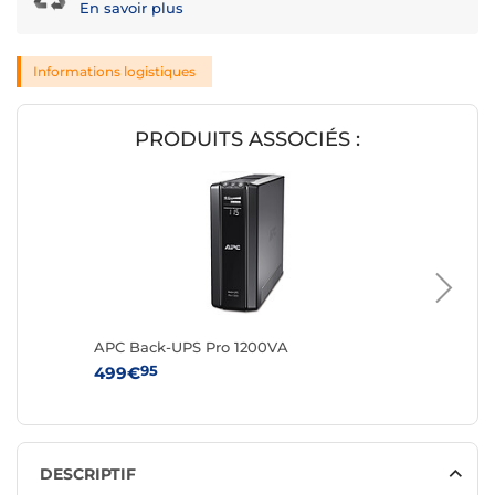
En savoir plus
Informations logistiques
PRODUITS ASSOCIÉS :
APC Back-UPS Pro 1200VA
APC Bac
95
9
499€
499€
DESCRIPTIF