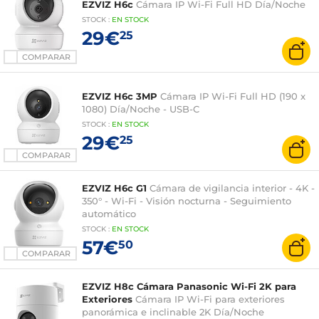
EZVIZ H6c
Cámara IP Wi-Fi Full HD Día/Noche
STOCK
:
EN STOCK
29€
25
COMPARAR
EZVIZ H6c 3MP
Cámara IP Wi-Fi Full HD (190 x
1080) Día/Noche - USB-C
STOCK
:
EN STOCK
29€
25
COMPARAR
EZVIZ H6c G1
Cámara de vigilancia interior - 4K -
350° - Wi-Fi - Visión nocturna - Seguimiento
automático
STOCK
:
EN STOCK
57€
50
COMPARAR
EZVIZ H8c Cámara Panasonic Wi-Fi 2K para
Exteriores
Cámara IP Wi-Fi para exteriores
panorámica e inclinable 2K Día/Noche