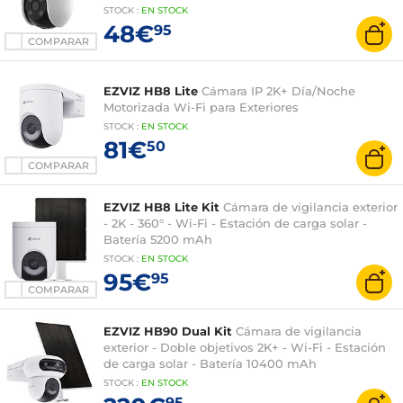
STOCK
:
EN STOCK
48€
95
COMPARAR
EZVIZ HB8 Lite
Cámara IP 2K+ Día/Noche
Motorizada Wi-Fi para Exteriores
STOCK
:
EN STOCK
81€
50
COMPARAR
EZVIZ HB8 Lite Kit
Cámara de vigilancia exterior
- 2K - 360° - Wi-Fi - Estación de carga solar -
Batería 5200 mAh
STOCK
:
EN STOCK
95€
95
COMPARAR
EZVIZ HB90 Dual Kit
Cámara de vigilancia
exterior - Doble objetivos 2K+ - Wi-Fi - Estación
de carga solar - Batería 10400 mAh
STOCK
:
EN STOCK
95