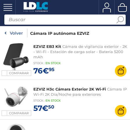
Volver
Cámara IP autónoma EZVIZ
EZVIZ EB3 Kit
Cámara de vigilancia exterior - 2K
- Wi-Fi - Estación de carga solar - Batería 5200
mAh
STOCK
:
EN STOCK
76€
95
COMPARAR
EZVIZ H3c Cámara Exterior 2K Wi-Fi
Cámara IP
Wi-Fi 2K Día/Noche para exteriores
STOCK
:
EN STOCK
57€
50
COMPARAR