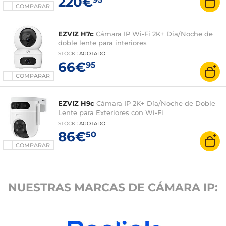
220€
COMPARAR
EZVIZ H7c
Cámara IP Wi-Fi 2K+ Día/Noche de
doble lente para interiores
STOCK
:
AGOTADO
66€
95
COMPARAR
EZVIZ H9c
Cámara IP 2K+ Día/Noche de Doble
Lente para Exteriores con Wi-Fi
STOCK
:
AGOTADO
86€
50
COMPARAR
NUESTRAS MARCAS DE CÁMARA IP: