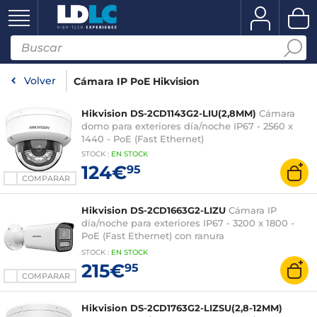
Volver
Cámara IP PoE Hikvision
Hikvision DS-2CD1143G2-LIU(2,8MM)
Cámara
domo para exteriores día/noche IP67 - 2560 x
1440 - PoE (Fast Ethernet)
STOCK
:
EN STOCK
124€
95
COMPARAR
Hikvision DS-2CD1663G2-LIZU
Cámara IP
día/noche para exteriores IP67 - 3200 x 1800 -
PoE (Fast Ethernet) con ranura
microSD/SDHC/SDXC
STOCK
:
EN STOCK
215€
95
COMPARAR
Hikvision DS-2CD1763G2-LIZSU(2,8-12MM)