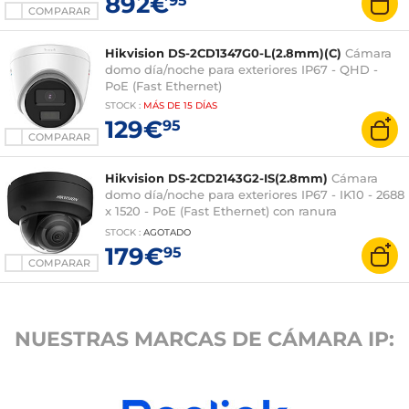
892€
95
COMPARAR
Hikvision DS-2CD1347G0-L(2.8mm)(C)
Cámara
domo día/noche para exteriores IP67 - QHD -
PoE (Fast Ethernet)
STOCK
:
MÁS DE
15 DÍAS
129€
95
COMPARAR
Hikvision DS-2CD2143G2-IS(2.8mm)
Cámara
domo día/noche para exteriores IP67 - IK10 - 2688
x 1520 - PoE (Fast Ethernet) con ranura
microSD/SDHC/SDXC
STOCK
:
AGOTADO
179€
95
COMPARAR
NUESTRAS MARCAS DE CÁMARA IP: