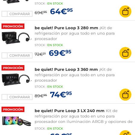
STOCK
:
EN
STOCK
64€
95
69€
95
COMPARAR
PROMOCIÓN
be quiet! Pure Loop 3 280 mm
¡Kit de
refrigeración por agua todo en uno para
procesador
STOCK
:
EN STOCK
69€
95
72€
21
COMPARAR
PROMOCIÓN
be quiet! Pure Loop 3 360 mm
¡Kit de
refrigeración por agua todo en uno para
procesador
STOCK
:
EN STOCK
74€
95
89€
95
COMPARAR
PROMOCIÓN
be quiet! Pure Loop 3 LX 240 mm
Kit de
refrigeración por agua todo en uno para
procesador con iluminación ARGB y opciones de
personalización
STOCK
:
EN STOCK