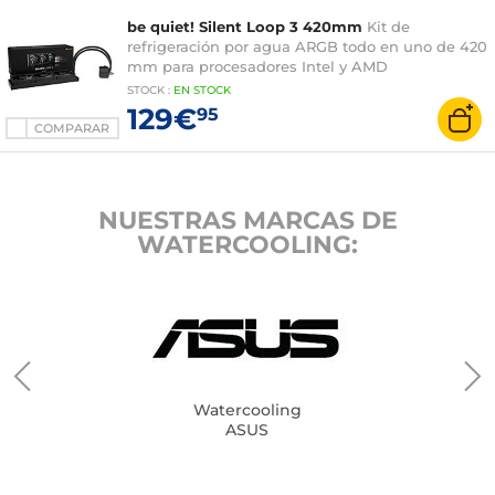
be quiet! Silent Loop 3 420mm
Kit de
refrigeración por agua ARGB todo en uno de 420
mm para procesadores Intel y AMD
STOCK
:
EN STOCK
129€
95
COMPARAR
NUESTRAS MARCAS DE
WATERCOOLING:
Watercooling
ASUS