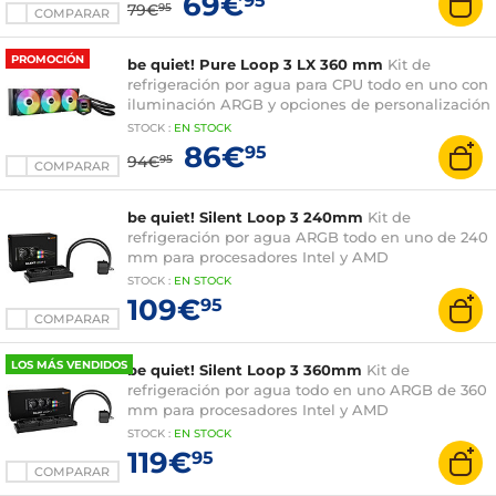
69€
95
79€
95
COMPARAR
PROMOCIÓN
be quiet! Pure Loop 3 LX 360 mm
Kit de
refrigeración por agua para CPU todo en uno con
iluminación ARGB y opciones de personalización
STOCK
:
EN STOCK
86€
95
94€
95
COMPARAR
be quiet! Silent Loop 3 240mm
Kit de
refrigeración por agua ARGB todo en uno de 240
mm para procesadores Intel y AMD
STOCK
:
EN STOCK
109€
95
COMPARAR
LOS MÁS VENDIDOS
be quiet! Silent Loop 3 360mm
Kit de
refrigeración por agua todo en uno ARGB de 360
mm para procesadores Intel y AMD
STOCK
:
EN STOCK
119€
95
COMPARAR