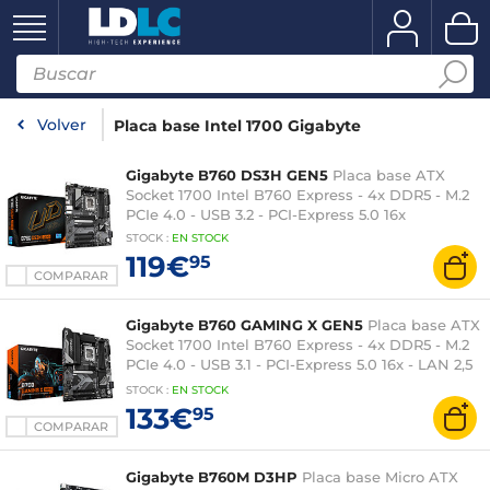
Volver
Placa base Intel 1700 Gigabyte
Gigabyte B760 DS3H GEN5
Placa base ATX
Socket 1700 Intel B760 Express - 4x DDR5 - M.2
PCIe 4.0 - USB 3.2 - PCI-Express 5.0 16x
STOCK
:
EN STOCK
119€
95
COMPARAR
Gigabyte B760 GAMING X GEN5
Placa base ATX
Socket 1700 Intel B760 Express - 4x DDR5 - M.2
PCIe 4.0 - USB 3.1 - PCI-Express 5.0 16x - LAN 2,5
GbE
STOCK
:
EN STOCK
133€
95
COMPARAR
Gigabyte B760M D3HP
Placa base Micro ATX