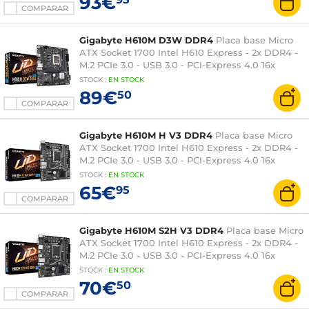
93€
COMPARAR
Gigabyte H610M D3W DDR4
Placa base Micro
ATX Socket 1700 Intel H610 Express - 2x DDR4 -
M.2 PCIe 3.0 - USB 3.0 - PCI-Express 4.0 16x
STOCK
:
EN STOCK
89€
50
COMPARAR
Gigabyte H610M H V3 DDR4
Placa base Micro
ATX Socket 1700 Intel H610 Express - 2x DDR4 -
M.2 PCIe 3.0 - USB 3.0 - PCI-Express 4.0 16x
STOCK
:
EN STOCK
65€
95
COMPARAR
Gigabyte H610M S2H V3 DDR4
Placa base Micro
ATX Socket 1700 Intel H610 Express - 2x DDR4 -
M.2 PCIe 3.0 - USB 3.0 - PCI-Express 4.0 16x
STOCK
:
EN STOCK
70€
50
COMPARAR