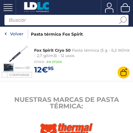
Volver
Pasta térmica Fox Spirit
Fox Spirit Cryo 50
Pasta térmica (5 g - 6,2 W/mk
- 2,7 g/cm3) - 12 usos
STOCK
:
EN STOCK
12€
95
COMPARAR
NUESTRAS MARCAS DE PASTA
TÉRMICA: