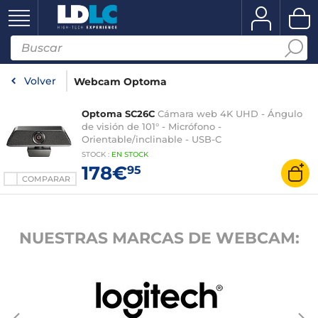
Volver
Webcam Optoma
Optoma SC26C
Cámara web 4K UHD - Ángulo
de visión de 101° - Micrófono -
Orientable/inclinable - USB-C
STOCK
:
EN STOCK
178€
95
COMPARAR
NUESTRAS MARCAS DE WEBCAM: