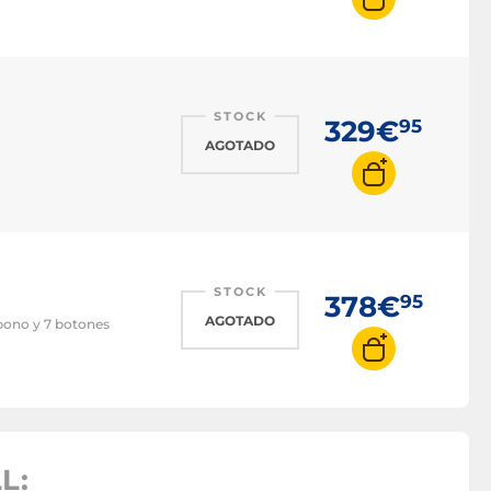
STOCK
329€
95
AGOTADO
STOCK
378€
95
AGOTADO
rbono y 7 botones
L: