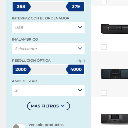
268
379
INTERFAZ CON EL ORDENADOR
USB
INALÁMBRICO
Seleccionar
RESOLUCIÓN ÓPTICA
(dpi)
2000
4000
AMBIDIESTRO
Sí
MÁS FILTROS
Ver solo productos