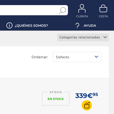
CUENTA
CESTA
¿QUIÉNES SOMOS?
AYUDA
Categorías relacionadas
Trackball con cable
Trackball inalámbrico
Ordenar:
Defecto
Trackball ambidiestro
STOCK
339€
95
EN STOCK