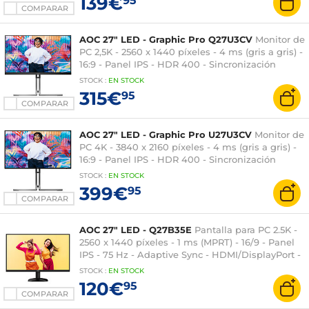
139€
95
COMPARAR
AOC 27" LED - Graphic Pro Q27U3CV
Monitor de
PC 2,5K - 2560 x 1440 píxeles - 4 ms (gris a gris) -
16:9 - Panel IPS - HDR 400 - Sincronización
adaptativa - HDMI/Puerto de pantalla/USB-C -
STOCK
:
EN
STOCK
Pivotante - Hub USB 3.1 - RJ45 - Altavoces -
315€
95
Negro/Plata
COMPARAR
AOC 27" LED - Graphic Pro U27U3CV
Monitor de
PC 4K - 3840 x 2160 píxeles - 4 ms (gris a gris) -
16:9 - Panel IPS - HDR 400 - Sincronización
adaptativa - HDMI/Puerto de pantalla/USB-C -
STOCK
:
EN
STOCK
Pivotante - Hub USB 3.1 - RJ45 - Altavoces -
399€
95
Negro/Plata
COMPARAR
AOC 27" LED - Q27B35E
Pantalla para PC 2.5K -
2560 x 1440 píxeles - 1 ms (MPRT) - 16/9 - Panel
IPS - 75 Hz - Adaptive Sync - HDMI/DisplayPort -
Negro
STOCK
:
EN STOCK
120€
95
COMPARAR