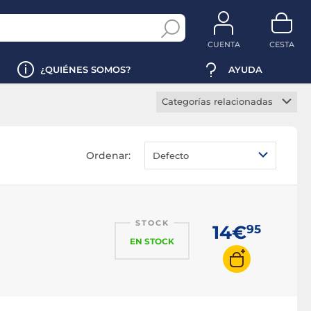
CUENTA
CESTA
¿QUIÉNES SOMOS?
AYUDA
Categorías relacionadas
Gafas gaming
Gafas ordenador
Ordenar:
Defecto
STOCK
14€
95
EN STOCK