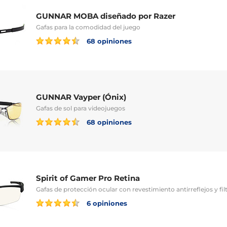
GUNNAR MOBA diseñado por Razer
Gafas para la comodidad del juego
68 opiniones
GUNNAR Vayper (Ónix)
Gafas de sol para videojuegos
68 opiniones
Spirit of Gamer Pro Retina
Gafas de protección ocular con revestimiento antirreflejos y filt
6 opiniones