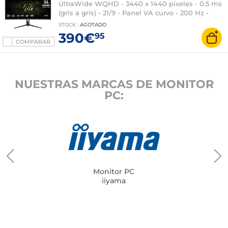
UltraWide WQHD - 3440 x 1440 píxeles - 0.5 ms
(gris a gris) - 21/9 - Panel VA curvo - 200 Hz -
Adaptive-Sync - HDMI/DisplayPort - Ajuste en
STOCK
:
AGOTADO
altura - RGB - Negro
390€
95
COMPARAR
NUESTRAS MARCAS DE MONITOR
PC:
Monitor PC
iiyama