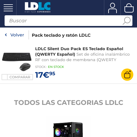
Volver
Pack teclado y ratón LDLC
LDLC Silent Duo Pack ES Teclado Español
(QWERTY Español)
Set de oficina inalámbrico
RF con teclado de membrana (QWERTY
español), ratón óptico ambidiestro de 1600 ppp,
STOCK
:
EN STOCK
3 botones
17€
95
COMPARAR
TODOS LAS CATEGORIAS LDLC