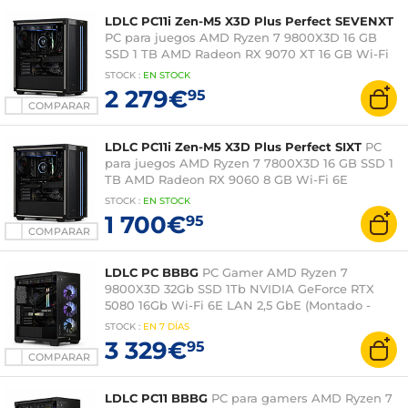
LDLC PC11i Zen-M5 X3D Plus Perfect SEVENXT
PC para juegos AMD Ryzen 7 9800X3D 16 GB
SSD 1 TB AMD Radeon RX 9070 XT 16 GB Wi-Fi
6E (montado - Windows 11 Home)
STOCK
:
EN
STOCK
2 279€
95
COMPARAR
LDLC PC11i Zen-M5 X3D Plus Perfect SIXT
PC
para juegos AMD Ryzen 7 7800X3D 16 GB SSD 1
TB AMD Radeon RX 9060 8 GB Wi-Fi 6E
(montado - Windows 11 Home)
STOCK
:
EN
STOCK
1 700€
95
COMPARAR
LDLC PC BBBG
PC Gamer AMD Ryzen 7
9800X3D 32Gb SSD 1Tb NVIDIA GeForce RTX
5080 16Gb Wi-Fi 6E LAN 2,5 GbE (Montado -
Windows 11 versión de prueba)
STOCK
:
EN
7 DÍAS
3 329€
95
COMPARAR
LDLC PC11 BBBG
PC para gamers AMD Ryzen 7