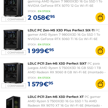
gaming AMD Ryzen 7 9800X3D 16 Go SSD 1 To
NVIDIA GeForce RTX 5070 12 Go Wi-Fi 6E
(Montado - Windows 11 en versión de prueba)
STOCK
:
EN
STOCK
2 058€
95
COMPARAR
LDLC PC Zen-M5 X3D Plus Perfect SIX-TI
PC
gamer AMD Ryzen 7 9800X3D 16 Go SSD 1 To
NVIDIA GeForce RTX 5060 Ti 16 Go Wi-Fi 6E
(Montado - Windows 11 en versión de prueba)
STOCK
:
EN
STOCK
1 999€
95
COMPARAR
LDLC PC11 Zen-M5 X3D Perfect SIXT
PC para
juegos AMD Ryzen 5 7500X3D 16 GB SSD 1 TB
AMD Radeon RX 9060 8 GB Wi-Fi 6E (montado -
Windows 11 en versión de prueba)
STOCK
:
EN
STOCK
1 579€
95
COMPARAR
LDLC PC11 Zen-M5 X3D Perfect XT
PC gamer
AMD Ryzen 5 7500X3D 16 Go SSD 1 To AMD
Radeon RX 9070 XT 16 Go Wi-Fi 6E (Montado -