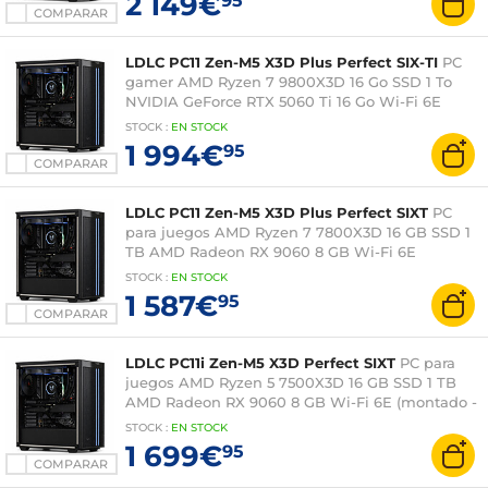
2 149€
95
COMPARAR
LDLC PC11 Zen-M5 X3D Plus Perfect SIX-TI
PC
gamer AMD Ryzen 7 9800X3D 16 Go SSD 1 To
NVIDIA GeForce RTX 5060 Ti 16 Go Wi-Fi 6E
Windows 11 Home (montado)
STOCK
:
EN
STOCK
1 994€
95
COMPARAR
LDLC PC11 Zen-M5 X3D Plus Perfect SIXT
PC
para juegos AMD Ryzen 7 7800X3D 16 GB SSD 1
TB AMD Radeon RX 9060 8 GB Wi-Fi 6E
(montado - Windows 11 en versión de prueba)
STOCK
:
EN
STOCK
1 587€
95
COMPARAR
LDLC PC11i Zen-M5 X3D Perfect SIXT
PC para
juegos AMD Ryzen 5 7500X3D 16 GB SSD 1 TB
AMD Radeon RX 9060 8 GB Wi-Fi 6E (montado -
Windows 11 Home)
STOCK
:
EN
STOCK
1 699€
95
COMPARAR