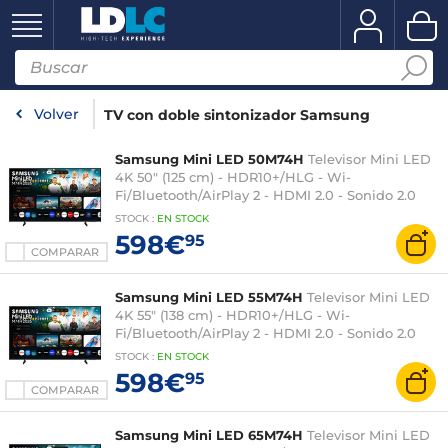
Volver
TV con doble sintonizador Samsung
Samsung Mini LED 50M74H
Televisor Mini LED
4K 50" (125 cm) - HDR10+/HLG - Wi-
Fi/Bluetooth/AirPlay 2 - HDMI 2.0 - Sonido 2.0
20W
STOCK
:
EN
STOCK
598€
95
COMPARAR
Samsung Mini LED 55M74H
Televisor Mini LED
4K 55" (138 cm) - HDR10+/HLG - Wi-
Fi/Bluetooth/AirPlay 2 - HDMI 2.0 - Sonido 2.0
20W
STOCK
:
EN
STOCK
598€
95
COMPARAR
Samsung Mini LED 65M74H
Televisor Mini LED