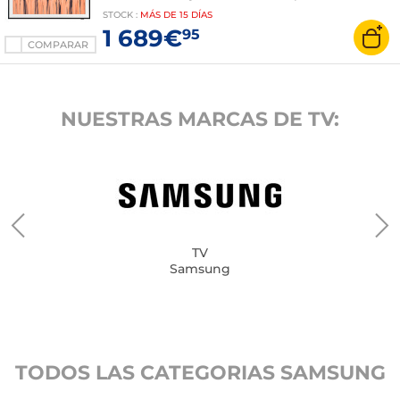
Fi/Bluetooth/AirPlay 2 - Sonido 2.0 20W - Modo
STOCK
:
MÁS DE
15 DÍAS
Arte
1 689€
95
COMPARAR
NUESTRAS MARCAS DE TV:
TV
Samsung
TODOS LAS CATEGORIAS SAMSUNG