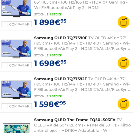
65" (165 cm) - 100 Hz/165 Hz - HDR10+ Gaming -
Wi-Fi/Bluetooth/AirPlay 2 - HDMI
2.1/ALLM/FreeSync Premium Pro - Sonido 4.2.2
STOCK
:
EN
STOCK
70W - Dolby Atmos Inalámbrico
1 898€
95
COMPARAR
Samsung OLED TQ77S90F
TV OLED 4K de 77"
(195 cm) - 100 Hz/144 Hz - HDR10+ Gaming - Wi-
Fi/Bluetooth/AirPlay 2 - HDMI 2.1/ALLM/FreeSync
Premium - Sonido 2.1 40W - Dolby Atmos
STOCK
:
EN
STOCK
1 698€
95
COMPARAR
Samsung OLED TQ77S92F
TV OLED 4K de 77"
(195 cm) - 100 Hz/144 Hz - HDR10+ Gaming - Wi-
Fi/Bluetooth/AirPlay 2 - HDMI 2.1/ALLM/FreeSync
Premium - Sonido 2.1.2 60W - Dolby Atmos
STOCK
:
EN
STOCK
1 598€
95
COMPARAR
Samsung QLED The Frame TQ50LS03FA
TV
QLED 4K de 50" (126 cm) - Panel de 50 Hz - Filtro
antirreflejos - HDR10+ Adaptable - Wi-