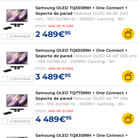
Samsung OLED TQ55S99H + One Connect +
Soporte de pared
Televisor OLED 4K 55" (140
cm) - 100 Hz/165 Hz - HDR10+ Gaming - Wi-
Fi/Bluetooth/AirPlay 2 - HDMI
STOCK
:
MÁS DE
15 DÍAS
2.1/ALLM/VRR/FreeSync Premium Pro - Sonido
2 489€
95
4.2.2 70W - Dolby Atmos
COMPARAR
Samsung OLED TQ65S99H + One Connect +
Soporte de pared
Televisor OLED 4K 65" (165 cm)
- 100 Hz/165 Hz - HDR10+ Gaming - Wi-
Fi/Bluetooth/AirPlay 2 - HDMI
STOCK
:
MÁS DE
15 DÍAS
2.1/ALLM/VRR/FreeSync Premium Pro - Sonido
3 489€
95
4.2.2 70W - Dolby Atmos
COMPARAR
Samsung OLED TQ77S99H + One Connect +
Soporte de pared
Televisor OLED 4K 77" (195
cm) - 100 Hz/165 Hz - HDR10+ Gaming - Wi-
Fi/Bluetooth/AirPlay 2 - HDMI
STOCK
:
MÁS DE
15 DÍAS
2.1/ALLM/VRR/FreeSync Premium Pro - Sonido
4 489€
95
4.2.2 70W - Dolby Atmos
COMPARAR
Samsung OLED TQ83S99H + One Connect +