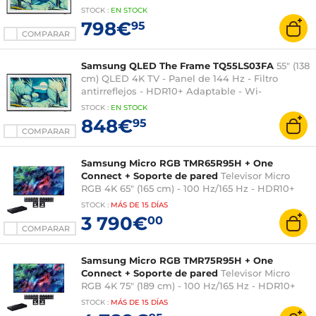
Fi/Bluetooth/AirPlay 2 - Sonido 2.0 20W - Modo
STOCK
:
EN
STOCK
Arte
798€
95
COMPARAR
Samsung QLED The Frame TQ55LS03FA
55" (138
cm) QLED 4K TV - Panel de 144 Hz - Filtro
antirreflejos - HDR10+ Adaptable - Wi-
Fi/Bluetooth/AirPlay 2 - Sonido 2.0 20W - Modo
STOCK
:
EN
STOCK
Arte
848€
95
COMPARAR
Samsung Micro RGB TMR65R95H + One
Connect + Soporte de pared
Televisor Micro
RGB 4K 65" (165 cm) - 100 Hz/165 Hz - HDR10+
Gaming - Filtro antirreflejos - Wi-
STOCK
:
MÁS DE
15 DÍAS
Fi/Bluetooth/AirPlay 2 - HDMI 2.1/ALLM/FreeSync
3 790€
00
Premium Pro - Sonido 4.2.2 70W - Dolby Atmos
COMPARAR
Samsung Micro RGB TMR75R95H + One
Connect + Soporte de pared
Televisor Micro
RGB 4K 75" (189 cm) - 100 Hz/165 Hz - HDR10+
Gaming - Filtro antirreflejos - Wi-
STOCK
:
MÁS DE
15 DÍAS
Fi/Bluetooth/AirPlay 2 - HDMI 2.1/ALLM/FreeSync