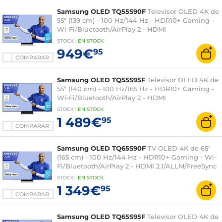
Samsung OLED TQ55S90F
Televisor OLED 4K de
55" (139 cm) - 100 Hz/144 Hz - HDR10+ Gaming -
Wi-Fi/Bluetooth/AirPlay 2 - HDMI
2.1/ALLM/FreeSync Premium - Sonido 2.1 40W -
STOCK
:
EN
STOCK
Dolby Atmos
949€
95
COMPARAR
Samsung OLED TQ55S95F
Televisor OLED 4K de
55" (140 cm) - 100 Hz/165 Hz - HDR10+ Gaming -
Wi-Fi/Bluetooth/AirPlay 2 - HDMI
2.1/ALLM/FreeSync Premium Pro - Sonido 4.2.2
STOCK
:
EN
STOCK
70W - Dolby Atmos Inalámbrico
1 489€
95
COMPARAR
Samsung OLED TQ65S90F
TV OLED 4K de 65"
(165 cm) - 100 Hz/144 Hz - HDR10+ Gaming - Wi-
Fi/Bluetooth/AirPlay 2 - HDMI 2.1/ALLM/FreeSync
Premium - Sonido 2.1 40W - Dolby Atmos
STOCK
:
EN
STOCK
1 349€
95
COMPARAR
Samsung OLED TQ65S95F
Televisor OLED 4K de