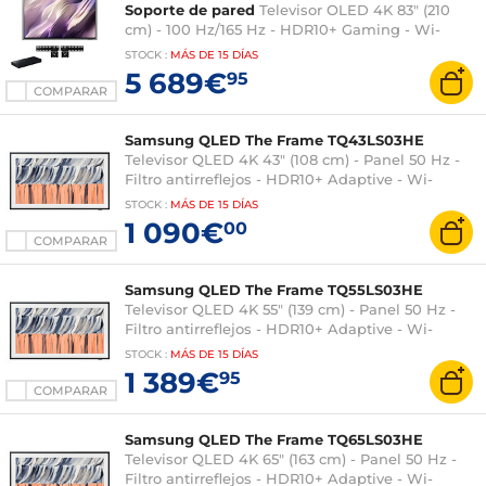
Soporte de pared
Televisor OLED 4K 83" (210
cm) - 100 Hz/165 Hz - HDR10+ Gaming - Wi-
Fi/Bluetooth/AirPlay 2 - HDMI
STOCK
:
MÁS DE
15 DÍAS
2.1/ALLM/VRR/FreeSync Premium Pro - Sonido
5 689€
95
4.2.2 70W - Dolby Atmos
COMPARAR
Samsung QLED The Frame TQ43LS03HE
Televisor QLED 4K 43" (108 cm) - Panel 50 Hz -
Filtro antirreflejos - HDR10+ Adaptive - Wi-
Fi/Bluetooth/AirPlay 2 - Sonido 2.0 20W - Modo
STOCK
:
MÁS DE
15 DÍAS
Art
1 090€
00
COMPARAR
Samsung QLED The Frame TQ55LS03HE
Televisor QLED 4K 55" (139 cm) - Panel 50 Hz -
Filtro antirreflejos - HDR10+ Adaptive - Wi-
Fi/Bluetooth/AirPlay 2 - Sonido 2.0 20W - Modo
STOCK
:
MÁS DE
15 DÍAS
Art
1 389€
95
COMPARAR
Samsung QLED The Frame TQ65LS03HE
Televisor QLED 4K 65" (163 cm) - Panel 50 Hz -
Filtro antirreflejos - HDR10+ Adaptive - Wi-