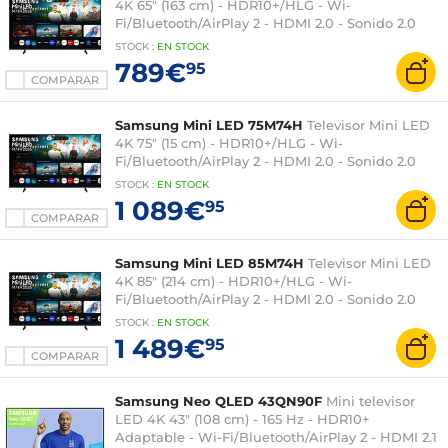
4K 65" (163 cm) - HDR10+/HLG - Wi-
Fi/Bluetooth/AirPlay 2 - HDMI 2.0 - Sonido 2.0
20W
STOCK
:
EN
STOCK
789€
95
COMPARAR
Samsung Mini LED 75M74H
Televisor Mini LED
4K 75" (15 cm) - HDR10+/HLG - Wi-
Fi/Bluetooth/AirPlay 2 - HDMI 2.0 - Sonido 2.0
20W
STOCK
:
EN
STOCK
1 089€
95
COMPARAR
Samsung Mini LED 85M74H
Televisor Mini LED
4K 85" (214 cm) - HDR10+/HLG - Wi-
Fi/Bluetooth/AirPlay 2 - HDMI 2.0 - Sonido 2.0
20W
STOCK
:
EN
STOCK
1 489€
95
COMPARAR
Samsung Neo QLED 43QN90F
Mini televisor
LED 4K 43" (108 cm) - 165 Hz - HDR10+
Adaptable - Wi-Fi/Bluetooth/AirPlay 2 - HDMI 2.1