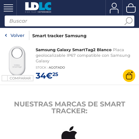
Volver
Smart tracker Samsung
Samsung Galaxy SmartTag2 Blanco
Placa
geolocalizable IP67 compatible con Samsung
Galaxy
STOCK
:
AGOTADO
34€
25
COMPARAR
NUESTRAS MARCAS DE SMART
TRACKER: