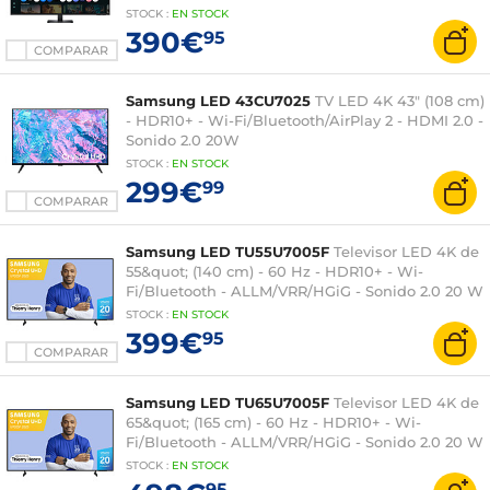
HDR10 - Wi-Fi/Bluetooth - Tizen OS - HDMI/USB-
STOCK
:
EN
STOCK
C - Hub USB - Mando a distancia - Negro
390€
95
COMPARAR
Samsung LED 43CU7025
TV LED 4K 43" (108 cm)
- HDR10+ - Wi-Fi/Bluetooth/AirPlay 2 - HDMI 2.0 -
Sonido 2.0 20W
STOCK
:
EN
STOCK
299€
99
COMPARAR
Samsung LED TU55U7005F
Televisor LED 4K de
55&quot; (140 cm) - 60 Hz - HDR10+ - Wi-
Fi/Bluetooth - ALLM/VRR/HGiG - Sonido 2.0 20 W
STOCK
:
EN
STOCK
399€
95
COMPARAR
Samsung LED TU65U7005F
Televisor LED 4K de
65&quot; (165 cm) - 60 Hz - HDR10+ - Wi-
Fi/Bluetooth - ALLM/VRR/HGiG - Sonido 2.0 20 W
STOCK
:
EN
STOCK
95