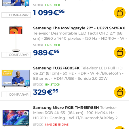
STOCK
:
EN
STOCK
1 099€
95
COMPARAR
Samsung The Movingstyle 27'' - UE27LSM7FAX
Télévisor Desmontable LED Táctil QHD 27" (68
cm) - 2560 x 1440 píxeles - 120 Hz - HDR10+ - Wi-
Fi/Bluetooth/AirPlay 2 - Google Cast - Sonido 2.0
STOCK
:
EN
STOCK
10W - Dolby Atmos
989€
95
COMPARAR
Samsung TU32F6005FK
Televisor LED Full HD
de 32" (81 cm) - 50 Hz - HDR - Wi-Fi/Bluetooth -
Ethernet - HDMI/USB - Sonido 2.0 20W
STOCK
:
EN STOCK
329€
95
COMPARAR
Samsung Micro RGB TMR65R85H
Televisor
Micro RGB 4K 65" (164 cm) - 100 Hz/144 Hz -
HDR10+ Gaming - Wi-Fi/Bluetooth/AirPlay 2 -
HDMI 2.1/ALLM/FreeSync Premium - Sonido 2.0
STOCK
:
MÁS DE
15 DÍAS
30W - Dolby Atmos