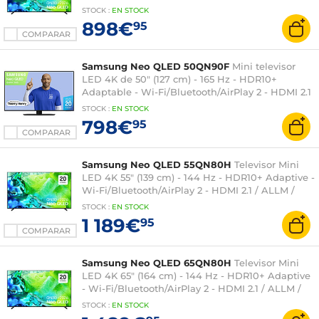
FreeSync Premium Pro - Sonido 30W - Dolby
STOCK
:
EN
STOCK
Atmos
898€
95
COMPARAR
Samsung Neo QLED 50QN90F
Mini televisor
LED 4K de 50" (127 cm) - 165 Hz - HDR10+
Adaptable - Wi-Fi/Bluetooth/AirPlay 2 - HDMI 2.1
/ ALLM / FreeSync - Sonido 2.0 40W - Dolby
STOCK
:
EN
STOCK
Atmos
798€
95
COMPARAR
Samsung Neo QLED 55QN80H
Televisor Mini
LED 4K 55" (139 cm) - 144 Hz - HDR10+ Adaptive -
Wi-Fi/Bluetooth/AirPlay 2 - HDMI 2.1 / ALLM /
FreeSync Premium Pro - Sonido 30W - Dolby
STOCK
:
EN
STOCK
Atmos
1 189€
95
COMPARAR
Samsung Neo QLED 65QN80H
Televisor Mini
LED 4K 65" (164 cm) - 144 Hz - HDR10+ Adaptive
- Wi-Fi/Bluetooth/AirPlay 2 - HDMI 2.1 / ALLM /
FreeSync Premium Pro - Sonido 30W - Dolby
STOCK
:
EN
STOCK
Atmos