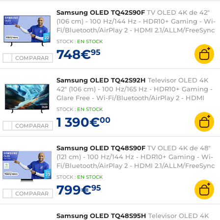
Samsung OLED TQ42S90F
TV OLED 4K de 42"
(106 cm) - 100 Hz/144 Hz - HDR10+ Gaming - Wi-
Fi/Bluetooth/AirPlay 2 - HDMI 2.1/ALLM/FreeSync
Premium - Sonido 2.0 20W - Dolby Atmos
STOCK
:
EN
STOCK
748€
95
COMPARAR
Samsung OLED TQ42S92H
Televisor OLED 4K
42" (106 cm) - 100 Hz/165 Hz - HDR10+ Gaming -
Glare Free - Wi-Fi/Bluetooth/AirPlay 2 - HDMI
2.1/ALLM/FreeSync Premium - Sonido 2.0 20W -
STOCK
:
EN
STOCK
Dolby Atmos
1 390€
00
COMPARAR
Samsung OLED TQ48S90F
TV OLED 4K de 48"
(121 cm) - 100 Hz/144 Hz - HDR10+ Gaming - Wi-
Fi/Bluetooth/AirPlay 2 - HDMI 2.1/ALLM/FreeSync
Premium - Sonido 2.1 40W - Dolby Atmos
STOCK
:
EN
STOCK
799€
95
COMPARAR
Samsung OLED TQ48S95H
Televisor OLED 4K