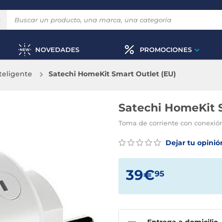
NOVEDADES
PROMOCIONES
teligente
Satechi HomeKit Smart Outlet (EU)
Satechi HomeKit 
Toma de corriente con conexió
Dejar tu opinió
39€
95