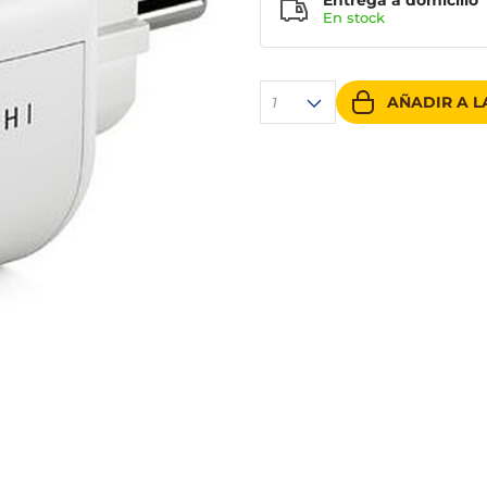
Entrega a domicilio
En stock
AÑADIR A L
1