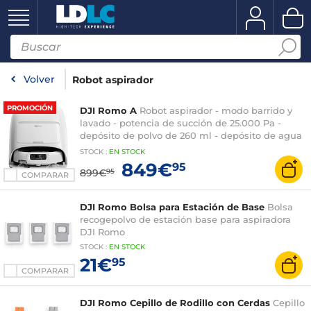
Volver
Robot aspirador
PROMOCIÓN
DJI Romo A
Robot aspirador - modo barrido y
lavado - potencia de succión de 25.000 Pa -
depósito de polvo de 260 ml - depósito de agua
de 4 l
STOCK
:
EN
STOCK
849€
95
899€
95
COMPARAR
DJI Romo Bolsa para Estación de Base
Bolsa
recogepolvo de estación base para aspiradora
DJI Romo
STOCK
:
EN STOCK
21€
95
COMPARAR
DJI Romo Cepillo de Rodillo con Cerdas
Cepillo