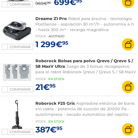
699€
95
969€
95
COMPARAR
Dreame Z1 Pro
Robot para piscina - tecnología
PoolSense - aspiración 30 m³/h - autonomía 4 h
- hasta 200 m² - recarga magnética
STOCK
:
AGOTADO
1 299€
95
COMPARAR
Roborock Bolsas para polvo Qrevo / Qrevo S /
S8 MaxV Ultra
Juego de 3 bolsas recogepolvo
para el robot Roborock Qrevo / Qrevo S / S8 MaxV
Ultra
STOCK
:
EN STOCK
21€
95
COMPARAR
Roborock F25 Gris
Aspiradora eléctrica de barra
sin cable - potencia de succión de 20000 Pa -
autolimpieza - secado automático del cepillo -
autonomía de 60 minutos
STOCK
:
EN STOCK
387€
95
COMPARAR