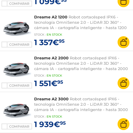
1 099€
95
COMPARAR
Dreame A2 1200
Robot cortacésped IPX6 -
tecnología OmniSense 2.0 - LiDAR 3D 360° -
cámara IA - cartografía inteligente - hasta 1200
m² - estación de carga
STOCK
:
EN
STOCK
1 357€
95
COMPARAR
Dreame A2 2000
Robot cortacésped IPX6 -
tecnología OmniSense 2.0 - LiDAR 3D 360° -
cámara IA - cartografía inteligente - hasta 2000
m² - estación de carga
STOCK
:
EN
STOCK
1 551€
95
COMPARAR
Dreame A2 3000
Robot cortacésped IPX6 -
tecnología OmniSense 2.0 - LiDAR 3D 360° -
cámara IA - cartografía inteligente - hasta 3000
m² - estación de carga
STOCK
:
EN
STOCK
1 939€
95
COMPARAR