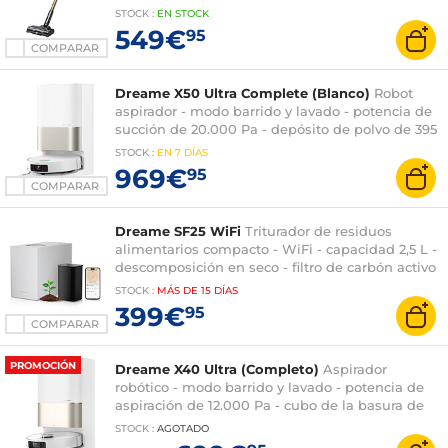
STOCK
:
EN
STOCK
549€
95
COMPARAR
Dreame X50 Ultra Complete (Blanco)
Robot
aspirador - modo barrido y lavado - potencia de
succión de 20.000 Pa - depósito de polvo de 395
ml - LiDAR retráctil
STOCK
:
EN
7 DÍAS
969€
95
COMPARAR
Dreame SF25 WiFi
Triturador de residuos
alimentarios compacto - WiFi - capacidad 2,5 L -
descomposición en seco - filtro de carbón activo
antiolores - limpieza automática a alta
STOCK
:
MÁS DE
15 DÍAS
temperatura
399€
95
COMPARAR
PROMOCIÓN
Dreame X40 Ultra (Completo)
Aspirador
robótico - modo barrido y lavado - potencia de
aspiración de 12.000 Pa - cubo de la basura de
3,2 L - depósito de agua de 80 ml - base para
STOCK
:
AGOTADO
quitar el polvo