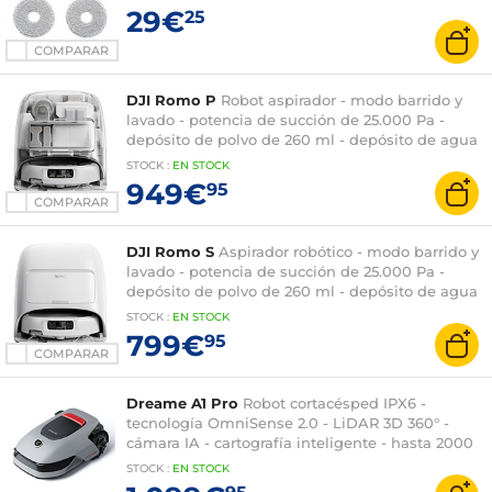
29€
25
COMPARAR
DJI Romo P
Robot aspirador - modo barrido y
lavado - potencia de succión de 25.000 Pa -
depósito de polvo de 260 ml - depósito de agua
de 4 L
STOCK
:
EN
STOCK
949€
95
COMPARAR
DJI Romo S
Aspirador robótico - modo barrido y
lavado - potencia de succión de 25.000 Pa -
depósito de polvo de 260 ml - depósito de agua
de 4 L
STOCK
:
EN
STOCK
799€
95
COMPARAR
Dreame A1 Pro
Robot cortacésped IPX6 -
tecnología OmniSense 2.0 - LiDAR 3D 360° -
cámara IA - cartografía inteligente - hasta 2000
m² - estación de carga
STOCK
:
EN
STOCK