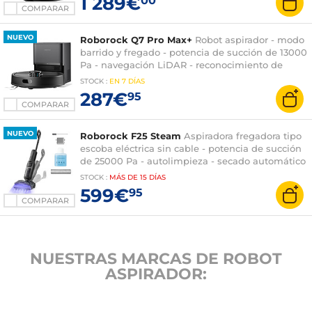
1 289€
00
COMPARAR
NUEVO
Roborock Q7 Pro Max+
Robot aspirador - modo
barrido y fregado - potencia de succión de 13000
Pa - navegación LiDAR - reconocimiento de
obstáculos mediante IA - estación multifunción
STOCK
:
EN
7 DÍAS
287€
95
COMPARAR
NUEVO
Roborock F25 Steam
Aspiradora fregadora tipo
escoba eléctrica sin cable - potencia de succión
de 25000 Pa - autolimpieza - secado automático
del cepillo - autonomía 80 minutos
STOCK
:
MÁS DE
15 DÍAS
599€
95
COMPARAR
NUESTRAS MARCAS DE ROBOT
ASPIRADOR: