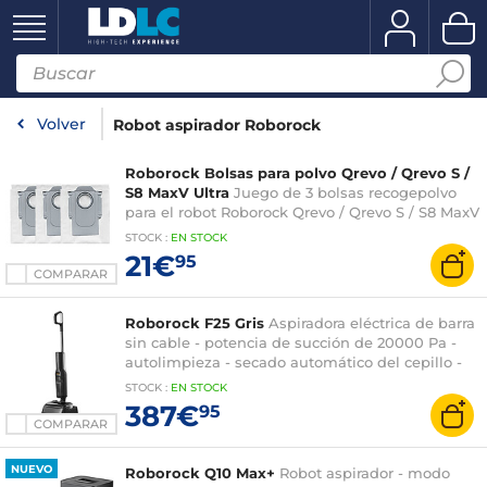
Volver
Robot aspirador Roborock
Roborock Bolsas para polvo Qrevo / Qrevo S /
S8 MaxV Ultra
Juego de 3 bolsas recogepolvo
para el robot Roborock Qrevo / Qrevo S / S8 MaxV
Ultra
STOCK
:
EN STOCK
21€
95
COMPARAR
Roborock F25 Gris
Aspiradora eléctrica de barra
sin cable - potencia de succión de 20000 Pa -
autolimpieza - secado automático del cepillo -
autonomía de 60 minutos
STOCK
:
EN STOCK
387€
95
COMPARAR
NUEVO
Roborock Q10 Max+
Robot aspirador - modo