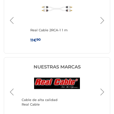
Real Cable 2RCA-1 1 m
Re
 a
90
11€
24
NUESTRAS MARCAS
Cable de alta calidad
Cable de
Real Cable
Genéric