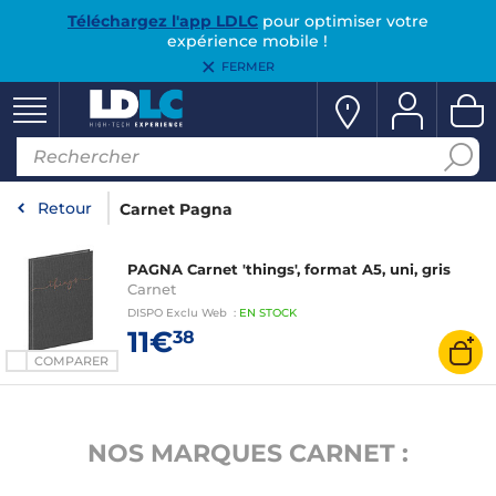
Téléchargez l'app LDLC
pour optimiser votre
expérience mobile !
FERMER
Retour
Carnet Pagna
PAGNA Carnet 'things', format A5, uni, gris
Carnet
DISPO
Exclu Web
:
EN
STOCK
11€
38
COMPARER
NOS MARQUES CARNET :