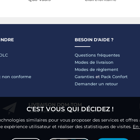
INDRE
BESOIN D'AIDE ?
LDLC
Questions fréquentes
Modes de livraison
Modes de règlement
 : non conforme
Garanties
et
Pack Confort
Demander un retour
LIVRAISON DOM-TOM
C'EST VOUS QUI DÉCIDEZ !
Nous livrons dans les DOM-TOM en HT !
echnologies similaires pour vous proposer des services et offres 
 expérience utilisateur et réaliser des statistiques de visites.
En 