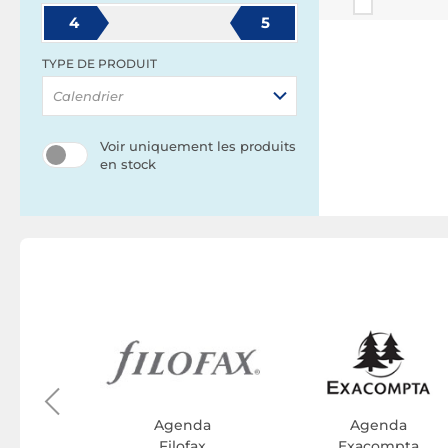
4
5
TYPE DE PRODUIT
Calendrier
Voir uniquement les produits
en stock
ND
da
d
Agenda
Agenda
Filofax
Exacompta