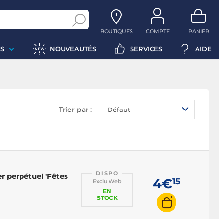
BOUTIQUES
COMPTE
PANIER
S
NOUVEAUTÉS
SERVICES
AIDE
Trier par :
Défaut
DISPO
perpétuel 'Fêtes
4€
15
Exclu Web
EN
STOCK