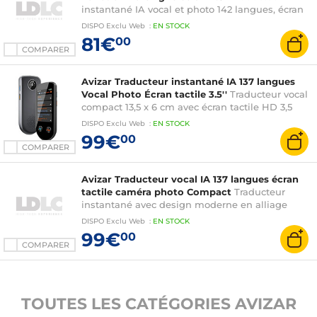
instantané IA vocal et photo 142 langues, écran
4.0 pouces tactile
DISPO
Exclu Web
:
EN
STOCK
81€
00
COMPARER
Avizar Traducteur instantané IA 137 langues
Vocal Photo Écran tactile 3.5''
Traducteur vocal
compact 13,5 x 6 cm avec écran tactile HD 3,5
pouces, intuitif et confortable
DISPO
Exclu Web
:
EN
STOCK
99€
00
COMPARER
Avizar Traducteur vocal IA 137 langues écran
tactile caméra photo Compact
Traducteur
instantané avec design moderne en alliage
d'aluminium et finition haut de gamme
DISPO
Exclu Web
:
EN
STOCK
99€
00
COMPARER
TOUTES LES CATÉGORIES AVIZAR