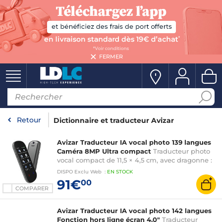
FERMER
Retour
Dictionnaire et traducteur Avizar
Avizar Traducteur IA vocal photo 139 langues
Caméra 8MP Ultra compact
Traducteur photo
vocal compact de 11,5 × 4,5 cm, avec dragonne :
parfait pour voyager léger
DISPO
Exclu Web
:
EN
STOCK
91€
00
COMPARER
Avizar Traducteur IA vocal photo 142 langues
Fonction hors ligne écran 4.0"
Traducteur