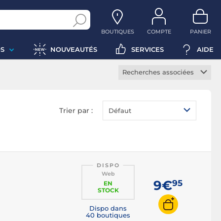
BOUTIQUES
COMPTE
PANIER
S
NOUVEAUTÉS
SERVICES
AIDE
Recherches associées
Câble VGA
Coupleur VGA
Trier par :
Défaut
Extendeur VGA
Rallonge VGA
Switch VGA
DISPO
Web
9€
95
EN
STOCK
Dispo dans
40 boutiques