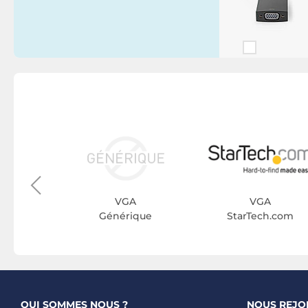
A
VU
VGA
VGA
Générique
StarTech.com
QUI SOMMES NOUS ?
NOUS REJO