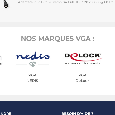
Adaptateur USB-C 3.0 vers VGA Full HD (1920 x 1080) @ 60 Hz
NOS MARQUES VGA :
VGA
VGA
NEDIS
DeLock
INDRE
BESOIN D'AIDE ?