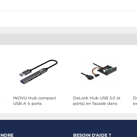
-
INOVU Hub compact
DeLock Hub USB 3.0 (4
D
USB-A 4 ports
ports) en façade dans
e
baie 3.5''
1
ve
INDRE
BESOIN D'AIDE ?