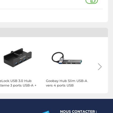
+
eLock USB 3.0 Hub
Goobay Hub Slim USB-A
Goobay Hu
xterne 3 ports USB-A +
vers 4 ports USB
vers 4 por
 port USB-C avec vis de
rrouillage
NOUS CONTACTER :