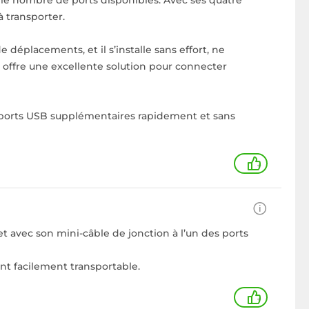
 le nombre de ports disponibles. Avec ses quatre
à transporter.
éplacements, et il s’installe sans effort, ne
et offre une excellente solution pour connecter
s ports USB supplémentaires rapidement et sans
+
et avec son mini-câble de jonction à l’un des ports
nt facilement transportable.
+