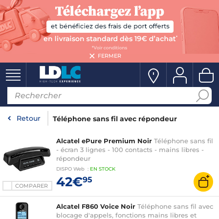
FERMER
Retour
Téléphone sans fil avec répondeur
Alcatel ePure Premium Noir
Téléphone sans fil
- écran 3 lignes - 100 contacts - mains libres -
répondeur
DISPO
Web
:
EN
STOCK
42€
95
COMPARER
Alcatel F860 Voice Noir
Téléphone sans fil avec
blocage d'appels, fonctions mains libres et