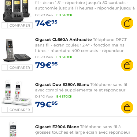
fil - écran 1.5" - répertoire jusqu'à 50 contacts -
autonomie jusqu'à 11 heures - répondeur jusqu'à
25 minutes + 2 téléphones supplémentaires
DISPO
Web
:
EN
STOCK
74€
95
COMPARER
Gigaset CL660A Anthracite
Téléphone DECT
sans fil - écran couleur 2.4" - fonction mains
libres - répertoire 400 contacts - répondeur
DISPO
Web
:
EN
STOCK
79€
95
COMPARER
Gigaset Duo E290A Blanc
Téléphone sans fil
avec combiné supplémentaire et répondeur
DISPO
Web
:
EN
STOCK
79€
95
COMPARER
Gigaset E290A Blanc
Téléphone sans fil à
grosses touches et large écran avec répondeur