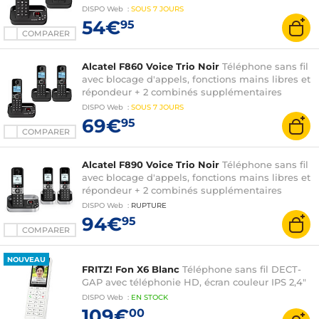
DISPO
Web
:
SOUS
7 JOURS
54€
95
COMPARER
Alcatel F860 Voice Trio Noir
Téléphone sans fil
avec blocage d'appels, fonctions mains libres et
répondeur + 2 combinés supplémentaires
DISPO
Web
:
SOUS
7 JOURS
69€
95
COMPARER
Alcatel F890 Voice Trio Noir
Téléphone sans fil
avec blocage d'appels, fonctions mains libres et
répondeur + 2 combinés supplémentaires
DISPO
Web
:
RUPTURE
94€
95
COMPARER
NOUVEAU
FRITZ! Fon X6 Blanc
Téléphone sans fil DECT-
GAP avec téléphonie HD, écran couleur IPS 2,4"
DISPO
Web
:
EN
STOCK
109€
00