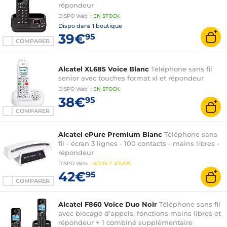
répondeur
DISPO
Web
:
EN
STOCK
Dispo dans
1 boutique
39€
95
COMPARER
Alcatel XL685 Voice Blanc
Téléphone sans fil
senior avec touches format xl et répondeur
DISPO
Web
:
EN
STOCK
38€
95
COMPARER
Alcatel ePure Premium Blanc
Téléphone sans
fil - écran 3 lignes - 100 contacts - mains libres -
répondeur
DISPO
Web
:
SOUS
7 JOURS
42€
95
COMPARER
Alcatel F860 Voice Duo Noir
Téléphone sans fil
avec blocage d'appels, fonctions mains libres et
répondeur + 1 combiné supplémentaire