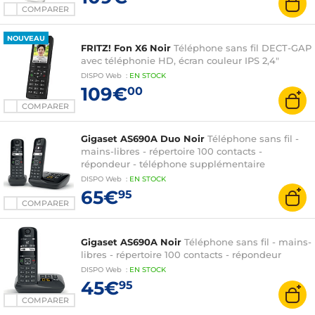
COMPARER
NOUVEAU
FRITZ! Fon X6 Noir
Téléphone sans fil DECT-GAP
avec téléphonie HD, écran couleur IPS 2,4"
DISPO
Web
:
EN
STOCK
109€
00
COMPARER
Gigaset AS690A Duo Noir
Téléphone sans fil -
mains-libres - répertoire 100 contacts -
répondeur - téléphone supplémentaire
DISPO
Web
:
EN
STOCK
65€
95
COMPARER
Gigaset AS690A Noir
Téléphone sans fil - mains-
libres - répertoire 100 contacts - répondeur
DISPO
Web
:
EN
STOCK
45€
95
COMPARER