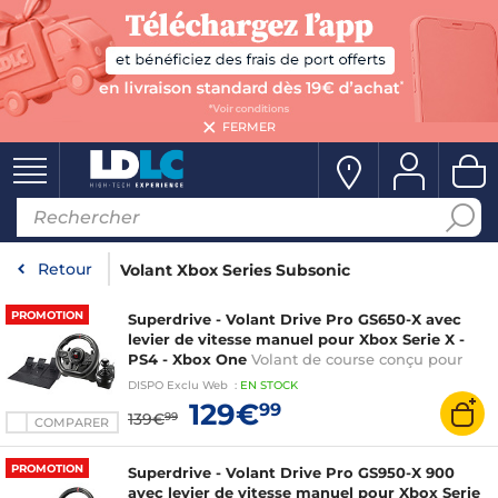
FERMER
Retour
Volant Xbox Series Subsonic
PROMOTION
Superdrive - Volant Drive Pro GS650-X avec
levier de vitesse manuel pour Xbox Serie X -
PS4 - Xbox One
Volant de course conçu pour
optimiser les trajectoires, contrôler les dérapages
DISPO
Exclu Web
:
EN
STOCK
et dépasser en toute sécurité. Pour les gamers à
129€
99
139€
99
la recherche d'un volant avec p
COMPARER
PROMOTION
Superdrive - Volant Drive Pro GS950-X 900
avec levier de vitesse manuel pour Xbox Serie