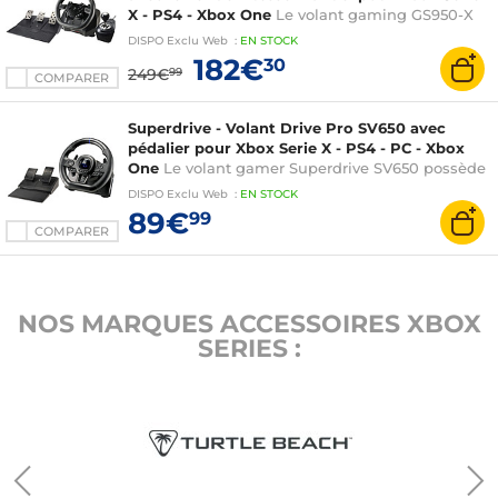
X - PS4 - Xbox One
Le volant gaming GS950-X
est le volant ultime de simulation de course
DISPO
Exclu Web
:
EN
STOCK
Esport Superdrive. Architecture haut de gamme,
182€
30
249€
99
ergonomie optimisée pour une maitrise totale d
COMPARER
Superdrive - Volant Drive Pro SV650 avec
pédalier pour Xbox Serie X - PS4 - PC - Xbox
One
Le volant gamer Superdrive SV650 possède
le meilleur compromis entre design et contrôle
DISPO
Exclu Web
:
EN
STOCK
pour un confort de jeu exceptionnel. Principales
89€
99
caractéristiques :
COMPARER
NOS MARQUES ACCESSOIRES XBOX
SERIES :