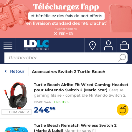
FERMER
Retour
Accessoires Switch 2 Turtle Beach
Turtle Beach Airlite Fit Wired Gaming Headset
pour Nintendo Switch 2 (Mario Star)
Casque
gaming filaire - compatible Nintendo Switch 2,
Switch, Switch Lite et Switch OLED
DISPO
Web
:
EN
STOCK
24€
95
COMPARER
Turtle Beach Rematch Wireless Switch 2
(Mario & Luigi)
Manette sans fil