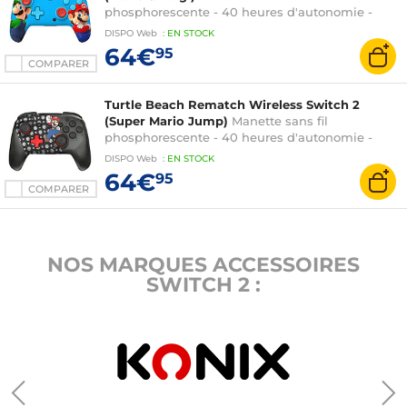
phosphorescente - 40 heures d'autonomie -
compatible Nintendo Switch 2, Switch Lite et
DISPO
Web
:
EN
STOCK
Switch OLED
64€
95
COMPARER
Turtle Beach Rematch Wireless Switch 2
(Super Mario Jump)
Manette sans fil
phosphorescente - 40 heures d'autonomie -
compatible Nintendo Switch 2, Switch Lite et
DISPO
Web
:
EN
STOCK
Switch OLED
64€
95
COMPARER
NOS MARQUES ACCESSOIRES
SWITCH 2 :