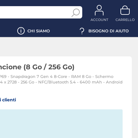
ACCOUNT
CARRELLO
CHI SIAMO
BISOGNO DI AIUTO
cione (8 Go / 256 Go)
P69 - Snapdragon 7 Gen 4 8-Core - RAM 8 Go - Schermo
4 x 2728 - 256 Go - NFC/Bluetooth 5.4 - 6400 mAh - Android
 clienti