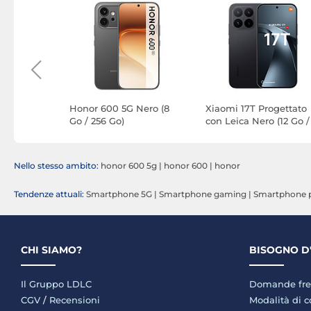
e 5G Nero
Honor 600 5G Nero (8
Xiaomi 17T Progettato
Go / 256 Go)
con Leica Nero (12 Go /
256 Go)
Nello stesso ambito:
honor 600 5g
|
honor 600
|
honor
Tendenze attuali:
Smartphone 5G
|
Smartphone gaming
|
Smartphone p
CHI SIAMO?
BISOGNO D
Il Gruppo LDLC
Domande fre
CGV
/
Recensioni
Modalità di 