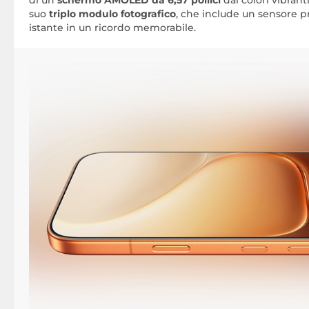
di un
schermo AMOLED da 6,57 pollici
dai colori vibrant
suo
triplo modulo fotografico
, che include un sensore pr
istante in un ricordo memorabile.