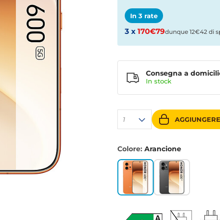
In 3 rate
3 x
170€79
dunque 12€42 di s
Consegna a domicili
In stock
1
AGGIUNGERE
Colore:
Arancione