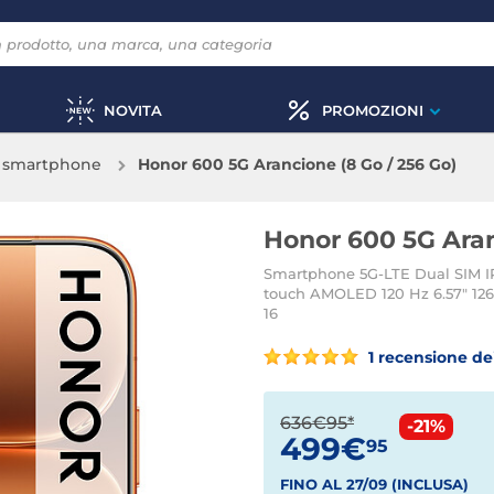
NOVITA
PROMOZIONI
& smartphone
Honor 600 5G Arancione (8 Go / 256 Go)
Honor 600 5G Aran
Smartphone 5G-LTE Dual SIM I
touch AMOLED 120 Hz 6.57" 126
16
1 recensione dei
636€95*
-21%
499€
95
FINO AL 27/09 (INCLUSA)