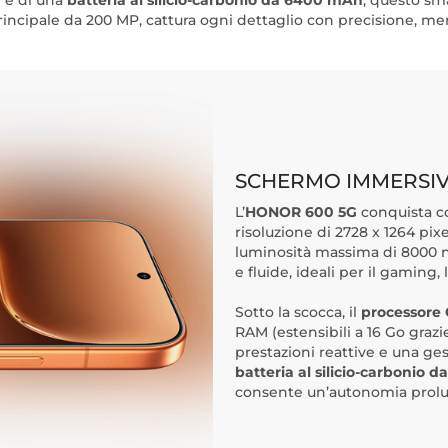
i e di una
batteria al silicio-carbonio da 6400 mAh
, questo sm
incipale da 200 MP, cattura ogni dettaglio con precisione, men
SCHERMO IMMERSIVO
L’
HONOR 600 5G
conquista co
risoluzione di 2728 x 1264 pi
luminosità massima di 8000 n
e fluide, ideali per il gaming,
Sotto la scocca, il
processore
RAM (estensibili a 16 Go graz
prestazioni reattive e una ges
batteria al silicio-carbonio
consente un’autonomia prolun