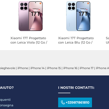
Xiaomi 17T Progettato
Xiaomi 17T Progettato
S
con Leica Viola (12 Go /
con Leica Blu (12 Go /
U
256 Go)
256 Go)
E
(1
ieghevole
|
iPhone
|
iPhone 14
|
iPhone 15
|
iPhone 16
|
iPhone 17
|
iPhone A
'AIUTO?
I NOSTRI CONTATTI:
quenti
+33987861810
consegna