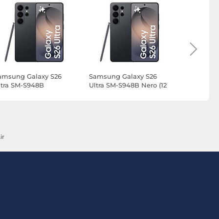
amsung Galaxy S26
Samsung Galaxy S26
Samsung G
ltra SM-S948B
Ultra SM-S948B Nero (12
Ultra SM-S
nterprise Edition Nero
GB / 256 GB)
GB / 256 G
2 GB / 256 GB)
ir