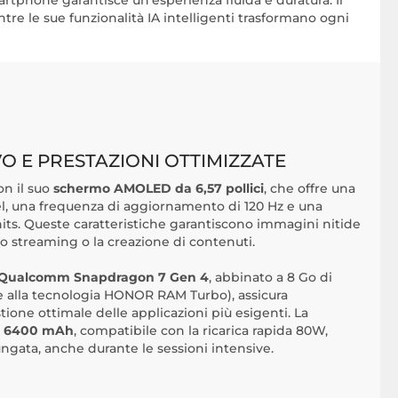
artphone garantisce un’esperienza fluida e duratura. Il
tre le sue funzionalità IA intelligenti trasformano ogni
 E PRESTAZIONI OTTIMIZZATE
n il suo
schermo AMOLED da 6,57 pollici
, che offre una
xel, una frequenza di aggiornamento di 120 Hz e una
its. Queste caratteristiche garantiscono immagini nitide
 lo streaming o la creazione di contenuti.
 Qualcomm Snapdragon 7 Gen 4
, abbinato a 8 Go di
ie alla tecnologia HONOR RAM Turbo), assicura
tione ottimale delle applicazioni più esigenti. La
 da 6400 mAh
, compatibile con la ricarica rapida 80W,
gata, anche durante le sessioni intensive.