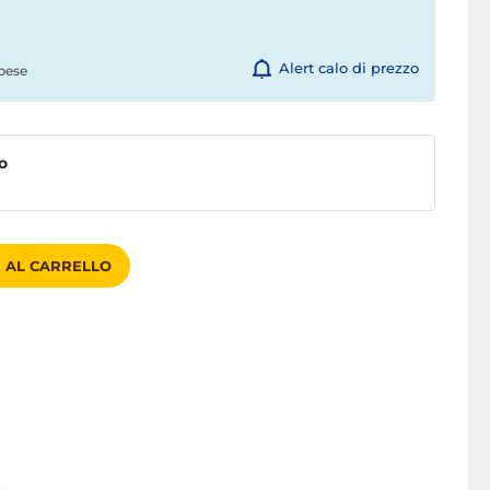
Alert calo di prezzo
pese
o
 AL CARRELLO