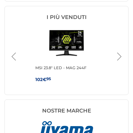
I PIÙ VENDUTI
MSI 23.8" LED - MAG 244F
iiy
G2
95
102€
11
NOSTRE MARCHE