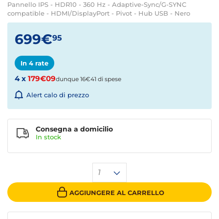
Pannello IPS - HDR10 - 360 Hz - Adaptive-Sync/G-SYNC
compatible - HDMI/DisplayPort - Pivot - Hub USB - Nero
699€
95
In 4 rate
4 x
179€09
dunque 16€41 di spese
Alert calo di prezzo
Consegna a domicilio
In stock
1
AGGIUNGERE AL CARRELLO