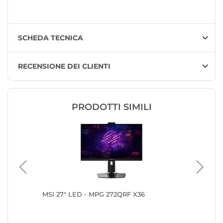
SCHEDA TECNICA
RECENSIONE DEI CLIENTI
PRODOTTI SIMILI
iprx
MSI 27" LED - MPG 272QRF X36
iiyama 
W1 Red 