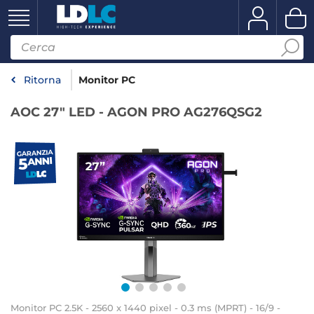
Ritorna
Monitor PC
AOC 27" LED - AGON PRO AG276QSG2
Monitor PC 2.5K - 2560 x 1440 pixel - 0.3 ms (MPRT) - 16/9 -