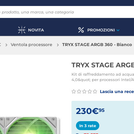
NOVITA
PROMOZIONI
C
Ventola processore
TRYX STAGE ARGB 360 - Bianco
TRYX STAGE ARGB 
Kit di raffreddamento ad acqu
4,0&quot; per processori Intel
Lascia una rec
230€
95
In 3 rate