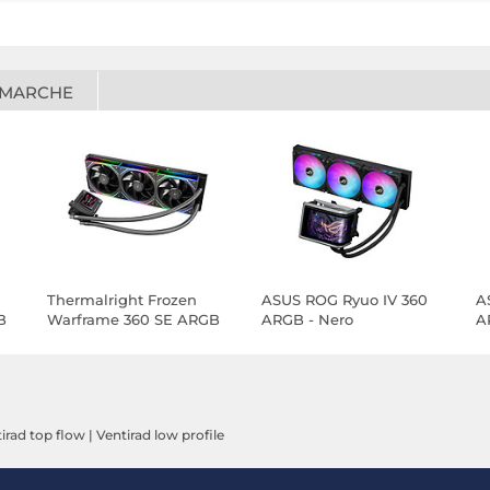
 MARCHE
Thermalright Frozen
ASUS ROG Ryuo IV 360
A
B
Warframe 360 SE ARGB
ARGB - Nero
A
V2 - Nero
irad top flow
|
Ventirad low profile