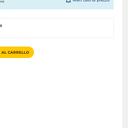
Alert calo di prezzo
ese
o
 AL CARRELLO