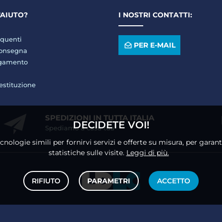
'AIUTO?
I NOSTRI CONTATTI:
quenti
PER E-MAIL
consegna
agamento
restituzione
SPEDIZIONI IN TUTTA ITALIA
DECIDETE VOI!
Spediamo a casa tua
ecnologie simili per fornirvi servizi e offerte su misura, per gara
statistiche sulle visite.
Leggi di più.
RIFIUTO
PARAMETRI
ACCETTO