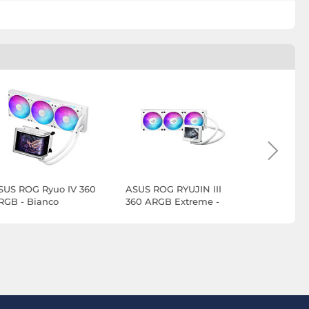
SUS ROG Ryuo IV 360
ASUS ROG RYUJIN III
TRYX PA
RGB - Bianco
360 ARGB Extreme -
ARGB 360 
Bianco