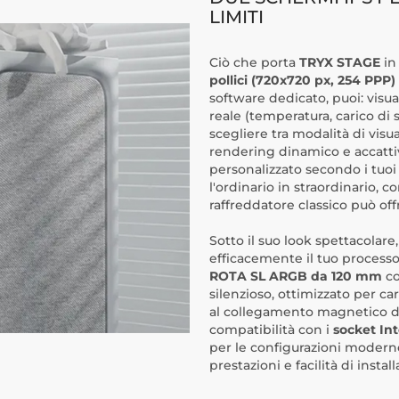
LIMITI
Ciò che porta
TRYX STAGE
in
pollici (720x720 px, 254 PPP)
software dedicato, puoi: visu
reale (temperatura, carico di s
scegliere tra modalità di visu
rendering dinamico e accattiv
personalizzato secondo i tuoi
l'ordinario in straordinario,
raffreddatore classico può offr
Sotto il suo look spettacolare
efficacemente il tuo process
ROTA SL ARGB da 120 mm
co
silenzioso, ottimizzato per ca
al collegamento magnetico de
compatibilità con i
socket Int
per le configurazioni modern
prestazioni e facilità di insta