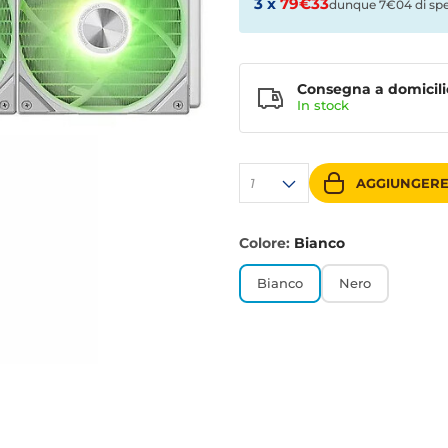
3 x
79€33
dunque 7€04 di sp
Consegna a domicili
In stock
1
AGGIUNGERE
Colore:
Bianco
Bianco
Nero