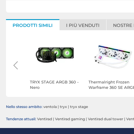
PRODOTTI SIMILI
I PIÙ VENDUTI
NOSTRE
Levita
TRYX STAGE ARGB 360 -
Thermalright Frozen
RGB
Nero
Warframe 360 SE ARG
V2 - Bianco
Nello stesso ambito:
ventola
|
tryx
|
tryx stage
Tendenze attuali:
Ventirad
|
Ventirad gaming
|
Ventirad dual tower
|
Vent