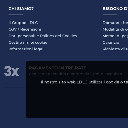
CHI SIAMO?
BISOGNO D
Il Gruppo LDLC
Domande fre
CGV
/
Recensioni
Modalità di 
Dati personali
e
Politica dei Cookies
Metodi di p
Gestire i miei cookie
Garanzie
Informazioni legali
Richiesta di 
PAGAMENTO IN TRE RATE
Con carta di credito a partire da 100€ di acquisto.
Il nostro sito web LDLC utilizza i cookie o t