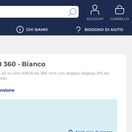
ACCOUNT
CARRELLO
CHI SIAMO
BISOGNO DI AIUTO
360 - Bianco
a all-in-one ARGB da 360 mm con doppio display IPS da
/AMD
ensione