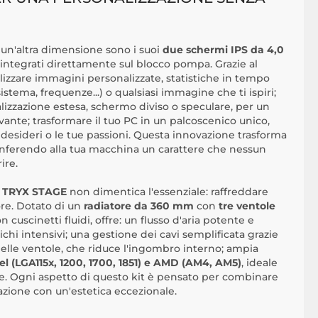
 un'altra dimensione sono i suoi
due schermi IPS da 4,0
integrati direttamente sul blocco pompa. Grazie al
alizzare immagini personalizzate, statistiche in tempo
istema, frequenze...) o qualsiasi immagine che ti ispiri;
alizzazione estesa, schermo diviso o speculare, per un
ante; trasformare il tuo PC in un palcoscenico unico,
 desideri o le tue passioni. Questa innovazione trasforma
 conferendo alla tua macchina un carattere che nessun
ire.
,
TRYX STAGE
non dimentica l'essenziale: raffreddare
ore. Dotato di un
radiatore da 360 mm
con
tre ventole
n cuscinetti fluidi, offre: un flusso d'aria potente e
richi intensivi; una gestione dei cavi semplificata grazie
lle ventole, che riduce l'ingombro interno; ampia
el (LGA115x, 1200, 1700, 1851) e AMD (AM4, AM5)
, ideale
e. Ogni aspetto di questo kit è pensato per combinare
llazione con un'estetica eccezionale.