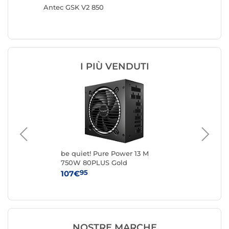
d con
Antec GSK V2 850
be quie
Gold
I PIÙ VENDUTI
be quiet! Pure Power 13 M
be 
750W 80PLUS Gold
85
95
107€
12
NOSTRE MARCHE