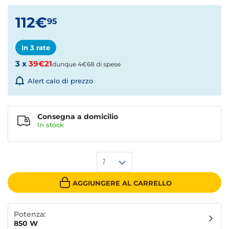
112€
95
In 3 rate
3 x
39€21
dunque 4€68 di spese
Alert calo di prezzo
Consegna a domicilio
In stock
1
AGGIUNGERE AL CARRELLO
Potenza:
850 W