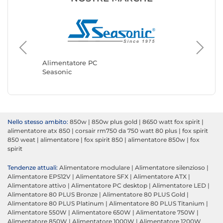
Aliment
MSI
Alimentatore PC
Seasonic
Nello stesso ambito:
850w
|
850w plus gold
|
8650 watt fox spirit
|
alimentatore atx 850
|
corsair rm750 da 750 watt 80 plus
|
fox spirit
850 weat
|
alimentatore
|
fox spirit 850
|
alimentatore 850w
|
fox
spirit
Tendenze attuali:
Alimentatore modulare
|
Alimentatore silenzioso
|
Alimentatore EPS12V
|
Alimentatore SFX
|
Alimentatore ATX
|
Alimentatore attivo
|
Alimentatore PC desktop
|
Alimentatore LED
|
Alimentatore 80 PLUS Bronze
|
Alimentatore 80 PLUS Gold
|
Alimentatore 80 PLUS Platinum
|
Alimentatore 80 PLUS Titanium
|
Alimentatore 550W
|
Alimentatore 650W
|
Alimentatore 750W
|
Alimentatore 850W
|
Alimentatore 1000W
|
Alimentatore 1200W