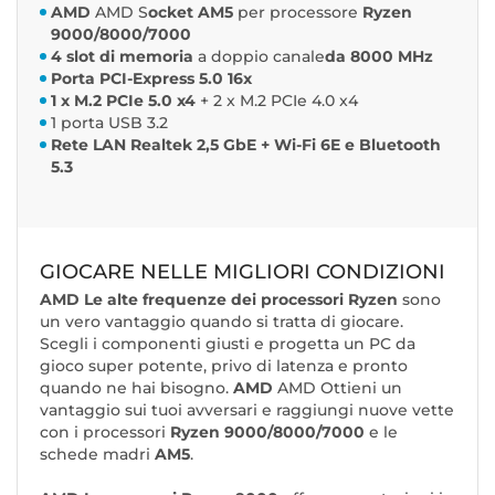
AMD
AMD S
ocket AM5
per processore
Ryzen
9000/8000/7000
4 slot di memoria
a doppio canale
da 8000 MHz
Porta PCI-Express 5.0 16x
1 x M.2 PCIe 5.0 x4
+ 2 x M.2 PCIe 4.0 x4
1 porta USB 3.2
Rete LAN Realtek 2,5 GbE + Wi-Fi 6E e Bluetooth
5.3
GIOCARE NELLE MIGLIORI CONDIZIONI
AMD Le alte frequenze dei processori
Ryzen
sono
un vero vantaggio quando si tratta di giocare.
Scegli i componenti giusti e progetta un PC da
gioco super potente, privo di latenza e pronto
quando ne hai bisogno.
AMD
AMD Ottieni un
vantaggio sui tuoi avversari e raggiungi nuove vette
con i processori
Ryzen 9000/8000/7000
e le
schede madri
AM5
.