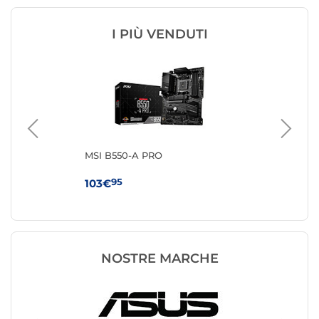
I PIÙ VENDUTI
US
MSI B550-A PRO
MS
WI
95
103€
16
NOSTRE MARCHE