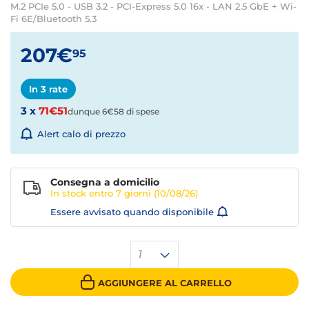
M.2 PCIe 5.0 - USB 3.2 - PCI-Express 5.0 16x - LAN 2.5 GbE + Wi-
Fi 6E/Bluetooth 5.3
207€
95
In 3 rate
3 x
71€51
dunque 6€58 di spese
Alert calo di prezzo
Consegna a domicilio
In stock entro
7 giorni
(10/08/26)
Essere avvisato quando disponibile
1
AGGIUNGERE AL CARRELLO