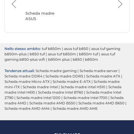
Scheda
Gigabyt
Scheda madre
ASUS
Nello stesso ambito:
tuf b850m
|
asus tuf b850
|
asus tuf gaming
b850m-plus
|
b850 tuf
|
asus tuf b850m
|
b850m tuf
|
asus tuf
gaming b850-plus wifi
|
b850m plus
|
b850
|
b850m
Tendenze attuali:
Scheda madre gaming
|
Scheda madre server
|
Scheda madre DDR4
|
Scheda madre DDR5
|
Scheda madre ATX
|
Scheda madre Micro ATX
|
Scheda madre E-ATX
|
Scheda madre
mini-ITX
|
Scheda madre Intel
|
Scheda madre Intel H510
|
Scheda
madre Intel H610
|
Scheda madre Intel B760
|
Scheda madre Intel
Z790
|
Scheda madre Intel 1200
|
Scheda madre Intel 1700
|
Scheda
madre AMD
|
Scheda madre AMD B550
|
Scheda madre AMD B650
|
Scheda madre AMD AM4
|
Scheda madre AMD AM5