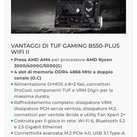
VANTAGGI DI TUF GAMING B550-PLUS
WIFI II
Presa AMD AM4
per processore
AMD Ryzen
3000/4000G/5000(G
)
4 slot di memoria DDR4 4866 MHz a doppio
canale (O.C)
Alimentazione DrMOS a 8+2 fasi, connettori
ProCool, componenti TUF e VRM Digi+ per la
massima durata.
Raffreddamento completo: dissipatore VRM,
dissipatore PCH senza ventola, dissipatore M.2,
connettori per ventole ibride e utility Fan Xpert 2+
Costruita per il gioco in rete: Wi-Fi 6, Bluetooth 5.2
e 2.5 Gigabit Ethernet
Connettività avanzata: M.2 PCIe 4.0, USB 3.1 Type-A