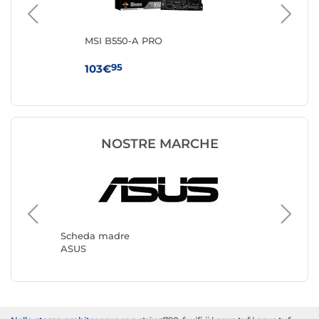
MSI B550-A PRO
MS
WI
95
103€
16
NOSTRE MARCHE
Scheda
Gigabyt
Scheda madre
ASUS