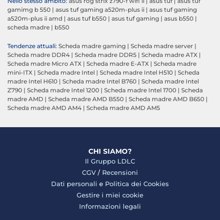
Nello stesso ambito:
asus rog strix z790-f wifi ii
|
asus tuf
|
asus tuf
gamimg b 550
|
asus tuf gaming a520m-plus ii
|
asus tuf gaming
a520m-plus ii amd
|
asus tuf b550
|
asus tuf gaming
|
asus b550
|
scheda madre
|
b550
Tendenze attuali:
Scheda madre gaming
|
Scheda madre server
|
Scheda madre DDR4
|
Scheda madre DDR5
|
Scheda madre ATX
|
Scheda madre Micro ATX
|
Scheda madre E-ATX
|
Scheda madre
mini-ITX
|
Scheda madre Intel
|
Scheda madre Intel H510
|
Scheda
madre Intel H610
|
Scheda madre Intel B760
|
Scheda madre Intel
Z790
|
Scheda madre Intel 1200
|
Scheda madre Intel 1700
|
Scheda
madre AMD
|
Scheda madre AMD B550
|
Scheda madre AMD B650
|
Scheda madre AMD AM4
|
Scheda madre AMD AM5
CHI SIAMO?
Il Gruppo LDLC
CGV
/
Recensioni
Dati personali
e
Politica dei Cookies
Gestire i miei cookie
Informazioni legali