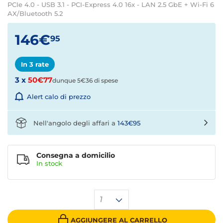
PCIe 4.0 - USB 3.1 - PCI-Express 4.0 16x - LAN 2.5 GbE + Wi-Fi 6
AX/Bluetooth 5.2
146€
95
In 3 rate
3 x
50€77
dunque 5€36 di spese
Alert calo di prezzo
Nell'angolo degli affari a
143€95
Consegna a domicilio
In stock
1
AGGIUNGERE AL CARRELLO