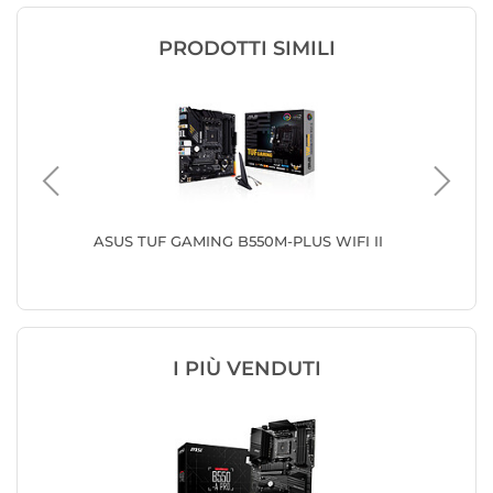
PRODOTTI SIMILI
IFI
ASUS TUF GAMING B550M-PLUS WIFI II
ASUS PR
I PIÙ VENDUTI