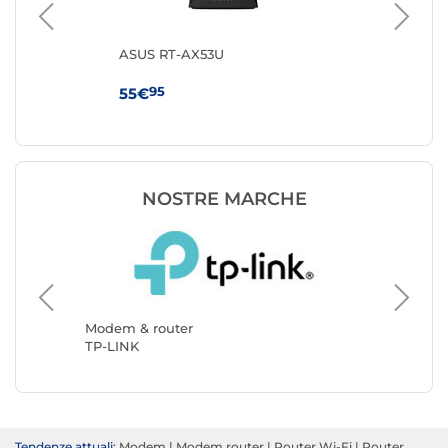
ASUS RT-AX53U
TP
95
55€
64
NOSTRE MARCHE
Modem &
ASUS
Modem & router
TP-LINK
Tendenze attuali:
Modem
|
Modem router
|
Router Wi-Fi
|
Router