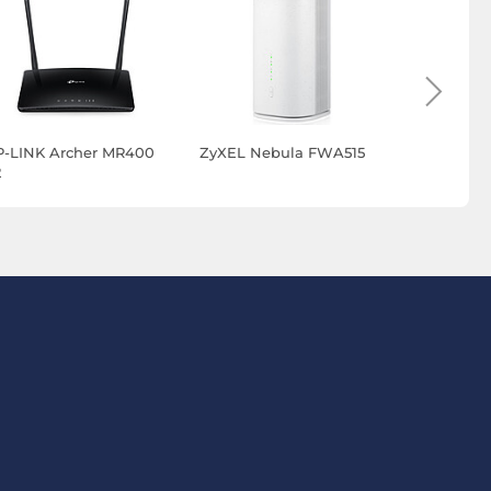
P-LINK Archer MR400
ZyXEL Nebula FWA515
D-Link EA
2
G415