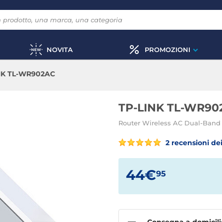
NOVITA
PROMOZIONI
NK TL-WR902AC
TP-LINK TL-WR90
Router Wireless AC Dual-Band
2 recensioni dei
44€
95