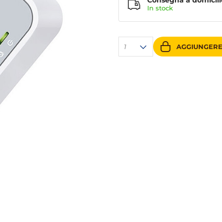
Consegna a domicili
In stock
1
AGGIUNGERE