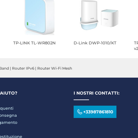
TP-LINK TL-WR802N
D-Link DWP-1010/KT
T
v
-Band
|
Router IPv6
|
Router Wi-Fi Mesh
'AIUTO?
I NOSTRI CONTATTI:
quenti
+33987861810
consegna
agamento
restituzione