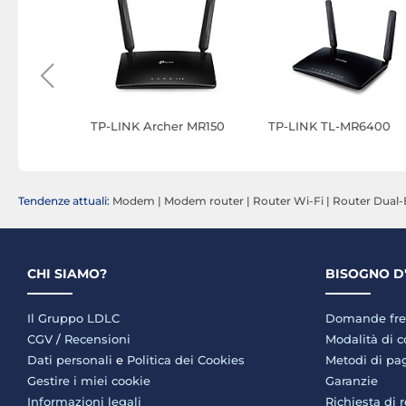
90
TP-LINK Archer MR150
TP-LINK TL-MR6400
rnazionale
Tendenze attuali:
Modem
|
Modem router
|
Router Wi-Fi
|
Router Dual
CHI SIAMO?
BISOGNO D
Il Gruppo LDLC
Domande fre
CGV
/
Recensioni
Modalità di 
Dati personali
e
Politica dei Cookies
Metodi di p
Gestire i miei cookie
Garanzie
Informazioni legali
Richiesta di 