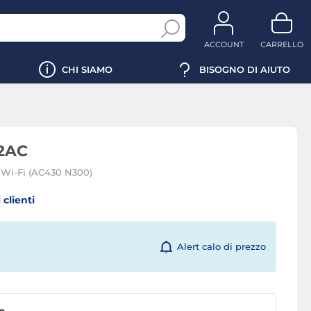
ACCOUNT
CARRELLO
CHI SIAMO
BISOGNO DI AIUTO
2AC
 Wi-Fi (AC430 N300)
 clienti
Alert calo di prezzo