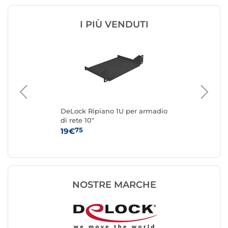
I PIÙ VENDUTI
DeLock Ripiano 1U per armadio
Eki
di rete 10"
pun
Ne
75
19€
34
NOSTRE MARCHE