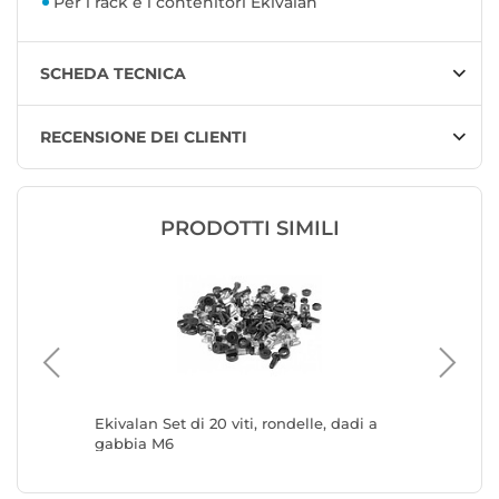
Per i rack e i contenitori Ekivalan
SCHEDA TECNICA
RECENSIONE DEI CLIENTI
PRODOTTI SIMILI
SRW9U
Ekivalan Set di 20 viti, rondelle, dadi a
Kit Ekiv
gabbia M6
(CEACC