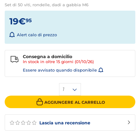
Set di 50 viti, rondelle, dadi a gabbia M6
19€
95
Alert calo di prezzo
Consegna a domicilio
In stock in oltre
15 giorni
(01/10/26)
Essere avvisato quando disponibile
1
AGGIUNGERE AL CARRELLO
Lascia una recensione