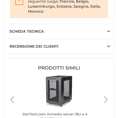
seguente luogo:
Francia, Belgio,
Lussemburgo, Svizzera, Spagna, Italia,
Monaco.
SCHEDA TECNICA
RECENSIONE DEI CLIENTI
PRODOTTI SIMILI
orta in
StarTech.com Armadio server 18U a 4
StarTec