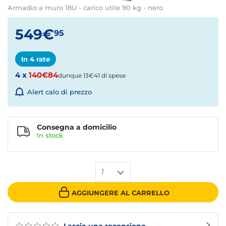
Armadio a muro 18U - carico utile 90 kg - nero
549€
95
In 4 rate
4 x
140€84
dunque 13€41 di spese
Alert calo di prezzo
Consegna a domicilio
In
stock
1
AGGIUNGERE AL CARRELLO