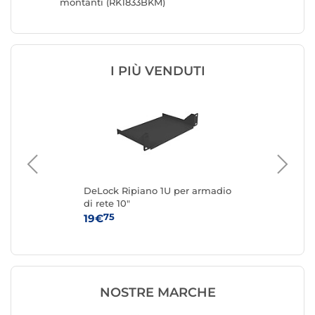
montanti (RK1833BKM)
montant
I PIÙ VENDUTI
DeLock Ripiano 1U per armadio
Pan
di rete 10"
por
75
19€
34
NOSTRE MARCHE