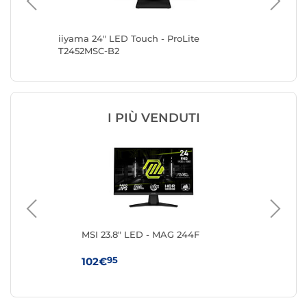
SU-B1
iiyama 24" LED Touch - ProLite
iiyama 2
T2452MSC-B2
T2454M
I PIÙ VENDUTI
MSI 23.8" LED - MAG 244F
iiy
G2
95
102€
11